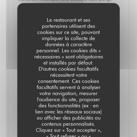
dans le Paris d'antan et nous régale avec une carte
qui met la gastronomie française à l'honneur. Une
Le restaurant et ses
incarnation gourmande de ce qui fait le charme de la
partenaires utilisent des
cookies sur ce site, pouvant
capitale !
impliquer la collecte de
données à caractère
personnel. Les cookies dits «
Il est de ces adresses sans lesquelles Paris ne serait
nécessaires » sont obligatoires
pas tout à fait Paris, et le Grand Colbert fait partie de
et installés par défaut.
ces lieux iconiques. Né avec la galerie Colbert en
D'autres cookies facultatifs
nécessitent votre
1828, c'était à l'origine un magasin de nouveautés qui
consentement. Ces cookies
s'appelait alors "Au Grand Colbert". Ce n'est qu'en
facultatifs servent à analyser
votre navigation, mesurer
1900 que l'adresse devint un restaurant connu pour
l'audience du site, proposer
être l'un des bouillons les moins cher de la capitale.
des fonctionnalités (ex : en
Repris en 1985 par la Bibliothèque nationale de
lien avec les réseaux sociaux)
ou afficher des publicités ou
France après des années de fermeture, c'est
contenus personnalisés.
désormais une brasserie parisienne iconique, au chic
Cliquez sur « Tout accepter »,
« Tout refuser » ou «
décontracté, où se retrouvent les plats typiques de la