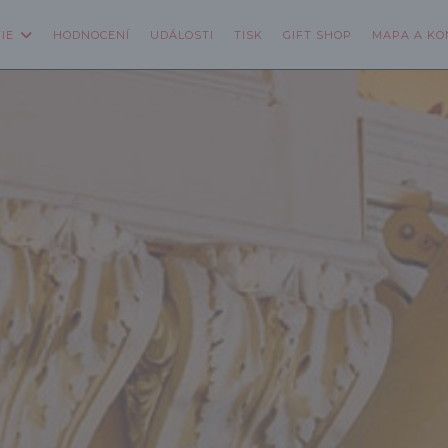
((OTEVŘE SE 
IE
HODNOCENÍ
UDÁLOSTI
TISK
GIFT SHOP
MAPA A KO
 V NOVÉM OKNĚ))