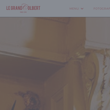
Panel pro správu cookies
MENU
FOTOGRAF
((OTEVŘE SE