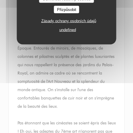
décontracté, où se retrouvent les plats typiques de la
Přizpůsobit
gastronomie française.
Zásady ochrany osobních údajů
undefined
Le décor nous amène à faire un véritable saut dans le
temps, nous plongeant dans le Paris de la Belle
Époque. Entourés de miroirs, de mosaïques, de
colonnes et pilastres sculptés et de plantes luxuriantes
qui nous rappellent la présence des jardins du Palais-
Royal, on admire ce cadre où se rencontrent la
somptuosité de l'Art Nouveau et la splendeur du
monde antique. On s'installe sur l'une des
confortables banquettes de cuir noir et on s'imprègne
de la beauté des lieux.
Pas étonnant que les cinéastes se soient épris des lieux
! Eh oui, les adeptes du 7ème art n'ignorent pas que