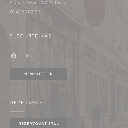
((otevře se v novém okně))
2 Rue Vivienne 75002 Paris
01 42 86 87 88
SLEDUJTE NÁS
Facebook ((otevře se v novém okně))
Instagram ((otevře se v novém okně))
NEWSLETTER
REZERVACE
REZERVOVAT STŮL