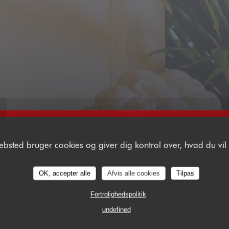
ebsted bruger cookies og giver dig kontrol over, hvad du vil 
OK, accepter alle
Afvis alle cookies
Tilpas
Fortrolighedspolitik
undefined
2 RUE VIVIENNE 75002 PARIS