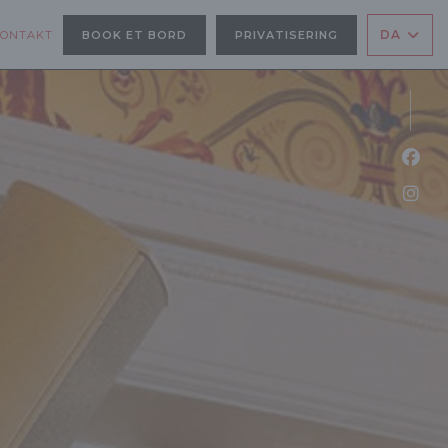
DA
KONTAKT
BOOK ET BORD
PRIVATISERING
 NYT VINDUE))
Faceb
Insta