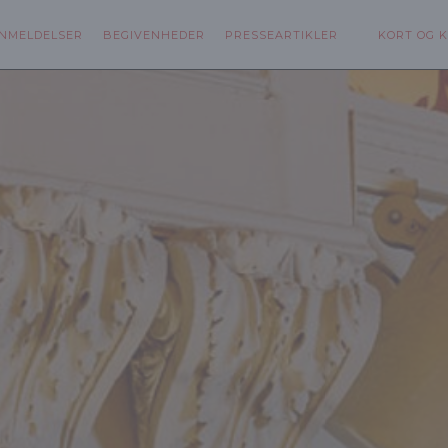
NMELDELSER
BEGIVENHEDER
PRESSEARTIKLER
KORT OG 
T VINDUE))
((ÅBNER I ET