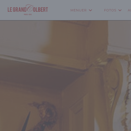
CCookie-styringspanel
MENUER
FOTOS
A
((ÅBNER I ET NY