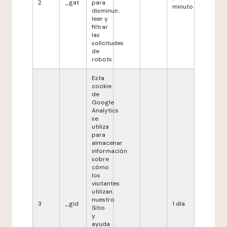
2
_gat
para
minuto
disminuir,
leer y
filtrar
las
solicitudes
de
robots.
Esta
cookie
de
Google
Analytics
se
utiliza
para
almacenar
información
sobre
cómo
los
visitantes
utilizan
nuestro
3
_gid
1 día
Sitio
y
ayuda