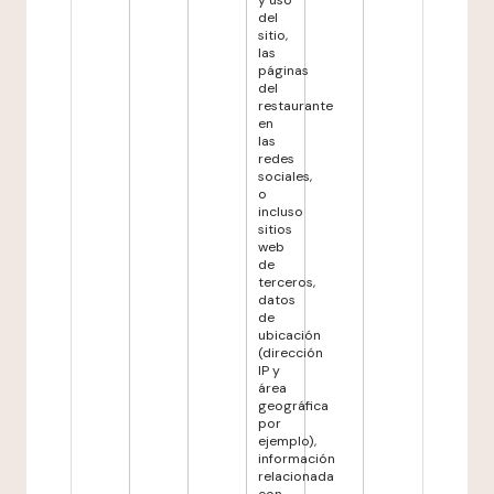
y uso
del
sitio,
las
páginas
del
restaurante
en
las
redes
sociales,
o
incluso
sitios
web
de
terceros,
datos
de
ubicación
(dirección
IP y
área
geográfica
por
ejemplo),
información
relacionada