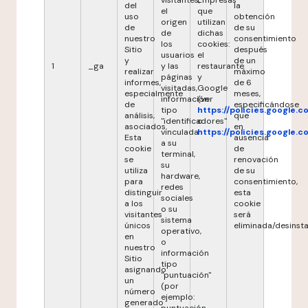
visitantes,
Empresas
del
la
el
que
uso
obtención
origen
utilizan
de
de su
de
dichas
nuestro
consentimiento
los
cookies:
Sitio
después
usuarios
el
y
de un
1
_ga
y las
restaurante
realizar
máximo
páginas
y
informes,
de 6
visitadas,
Google
especialmente
meses,
información
(ver
de
especificándose
tipo
https://policies.google.
análisis,
que
"identificadores"
o
asociados.
en
vinculada
https://policies.google.
Esta
ausencia
a su
cookie
de
terminal,
se
renovación
su
utiliza
de su
hardware,
para
consentimiento,
redes
distinguir
esta
sociales
a los
cookie
o su
visitantes
será
sistema
únicos
eliminada/desinsta
operativo,
en
o
nuestro
información
Sitio
tipo
asignando
"puntuación"
un
(por
número
ejemplo:
generado