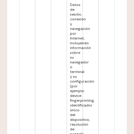
Datos
de
sesión,
conexión
y
navegación
por
Internet,
incluyendo
información
sobre
su
navegador
o
terminal
y su
configuración
(por
ejemplo:
device
fingerprinting,
identificador
único
del
dispositivo,
resolución
de