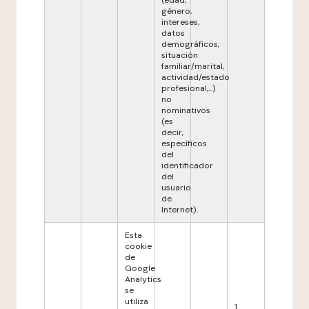
(edad,
género,
intereses,
datos
demográficos,
situación
familiar/marital,
actividad/estado
profesional,...)
no
nominativos
(es
decir,
específicos
del
identificador
del
usuario
de
Internet).
Esta
cookie
de
Google
Analytics
se
utiliza
1