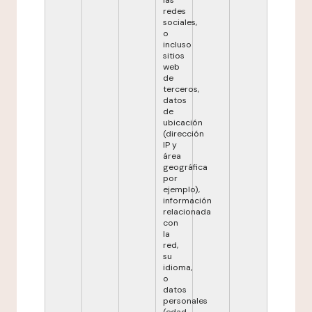
las
redes
sociales,
o
incluso
sitios
web
de
terceros,
datos
de
ubicación
(dirección
IP y
área
geográfica
por
ejemplo),
información
relacionada
con
la
red,
su
idioma,
o
datos
personales