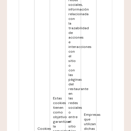
redes
sociales,
información
relacionada
con
la
trazabilidad
de
acciones
e
interacciones
con
el
sitio
o
con
las
páginas
del
restaurante
en
Estas
las
cookies
redes
tienen
sociales
como
o
Empresas
objetivo
entre
que
garantizar
el
utilizan
la
sitio
Cookies
dichas