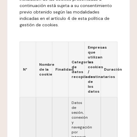
continuación está sujeta a su consentimiento
previo obtenido según las modalidades
indicadas en el artículo 4 de esta política de
gestión de cookies.
Empresas
que
utilizan
Categorías
las
Nombre
de
cookies
N°
de la
Finalidad
Duración
datos
/
cookie
recopilados
destinatarios
de
los
datos
Datos
de
sesión,
conexión
y
navegación
por