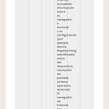
Internet,
incluyendo
información
sobre
su
navegador
o
terminal
y su
configuración
(por
ejemplo:
device
fingerprinting,
identificador
único
del
dispositivo,
resolución
de
pantalla,
sistema
operativo,
dirección
IP,
navegador
de
Internet,