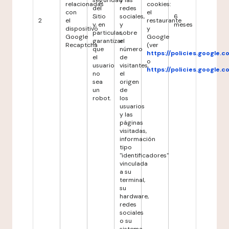
seguridad
y las
relacionadas
cookies:
del
redes
con
el
Sitio
sociales,
6
2
el
restaurante
y, en
y
meses
dispositivo
y
particular,
sobre
Google
Google
garantizar
el
Recaptcha
(ver
que
número
https://policies.google.
el
de
o
usuario
visitantes,
https://policies.google.
no
el
sea
origen
un
de
robot.
los
usuarios
y las
páginas
visitadas,
información
tipo
"identificadores"
vinculada
a su
terminal,
su
hardware,
redes
sociales
o su