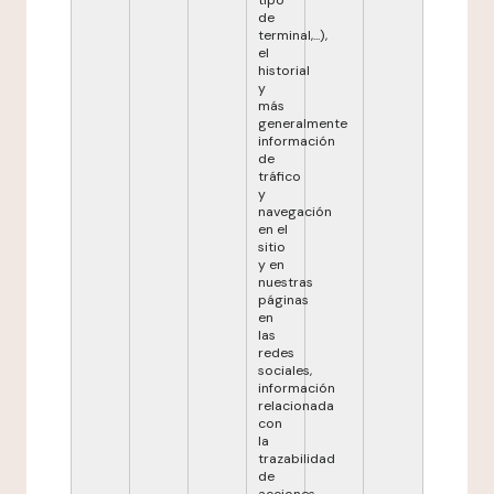
tipo
de
terminal,...),
el
historial
y
más
generalmente
información
de
tráfico
y
navegación
en el
sitio
y en
nuestras
páginas
en
las
redes
sociales,
información
relacionada
con
la
trazabilidad
de