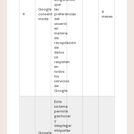
que
Google
las
6
4
consent
preferencias
meses
mode
del
usuario
en
materia
de
recopilación
de
datos
se
respeten
en
todos
los
servicios
de
Google.
Este
sistema
permite
gestionar
y
desplegar
etiquetas
Google