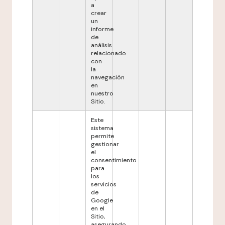
a
crear
un
informe
de
análisis
relacionado
con
la
navegación
en
nuestro
Sitio.
Este
sistema
permite
gestionar
el
consentimiento
para
los
servicios
de
Google
en el
Sitio,
asegurando