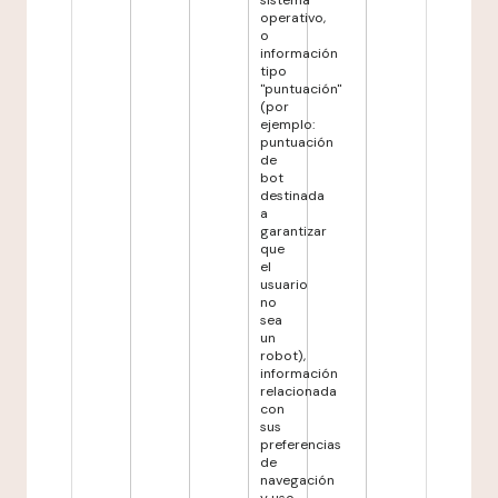
sistema
operativo,
o
información
tipo
"puntuación"
(por
ejemplo:
puntuación
de
bot
destinada
a
garantizar
que
el
usuario
no
sea
un
robot),
información
relacionada
con
sus
preferencias
de
navegación