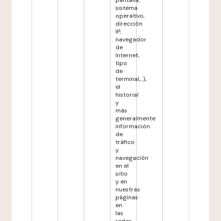
pantalla,
sistema
operativo,
dirección
IP,
navegador
de
Internet,
tipo
de
terminal,...),
el
historial
y
más
generalmente
información
de
tráfico
y
navegación
en el
sitio
y en
nuestras
páginas
en
las