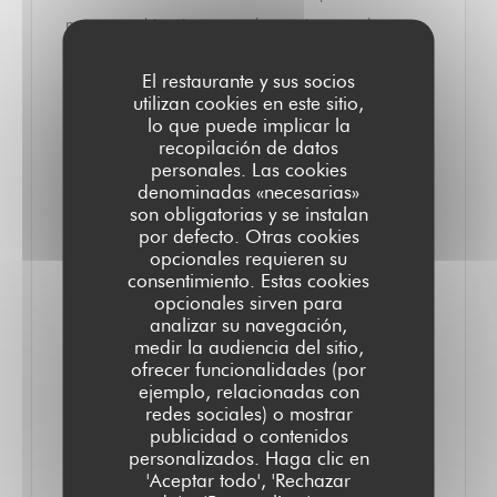
monument historique, cette brasserie nous plonge
dans le Paris d'antan et nous régale avec une carte
El restaurante y sus socios
qui met la gastronomie française à l'honneur. Une
utilizan cookies en este sitio,
incarnation gourmande de ce qui fait le charme de la
lo que puede implicar la
recopilación de datos
capitale !
personales. Las cookies
denominadas «necesarias»
Il est de ces adresses sans lesquelles Paris ne serait
son obligatorias y se instalan
por defecto. Otras cookies
pas tout à fait Paris, et le Grand Colbert fait partie de
opcionales requieren su
ces lieux iconiques. Né avec la galerie Colbert en
consentimiento. Estas cookies
opcionales sirven para
1828, c'était à l'origine un magasin de nouveautés qui
analizar su navegación,
s'appelait alors "Au Grand Colbert". Ce n'est qu'en
medir la audiencia del sitio,
1900 que l'adresse devint un restaurant connu pour
ofrecer funcionalidades (por
ejemplo, relacionadas con
être l'un des bouillons les moins cher de la capitale.
redes sociales) o mostrar
Repris en 1985 par la Bibliothèque nationale de
publicidad o contenidos
personalizados. Haga clic en
France après des années de fermeture, c'est
'Aceptar todo', 'Rechazar
désormais une brasserie parisienne iconique, au chic