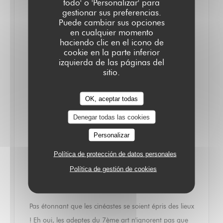
todo' o 'Personalizar' para
décontracté, où se retrouvent les plats typiques de la
gestionar sus preferencias.
Puede cambiar sus opciones
gastronomie française.
en cualquier momento
haciendo clic en el icono de
cookie en la parte inferior
Le décor nous amène à faire un véritable saut dans le
izquierda de las páginas del
temps, nous plongeant dans le Paris de la Belle
sitio.
Époque. Entourés de miroirs, de mosaïques, de
colonnes et pilastres sculptés et de plantes luxuriantes
OK, aceptar todas
qui nous rappellent la présence des jardins du Palais-
Denegar todas las cookies
Royal, on admire ce cadre où se rencontrent la
Personalizar
somptuosité de l'Art Nouveau et la splendeur du
monde antique. On s'installe sur l'une des
Política de protección de datos personales
confortables banquettes de cuir noir et on s'imprègne
Política de gestión de cookies
de la beauté des lieux.
Pas étonnant que les cinéastes se soient épris des lieux
! Eh oui, les adeptes du 7ème art n'ignorent pas que