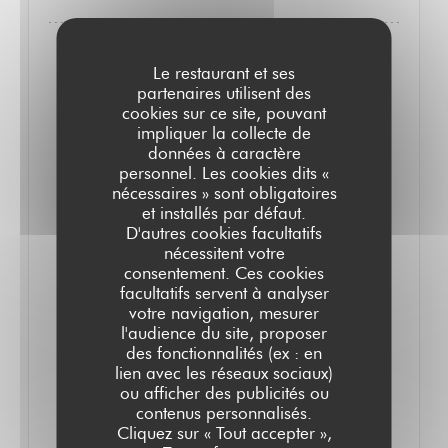
Le restaurant et ses
partenaires utilisent des
cookies sur ce site, pouvant
impliquer la collecte de
données à caractère
personnel. Les cookies dits «
nécessaires » sont obligatoires
et installés par défaut.
D'autres cookies facultatifs
nécessitent votre
consentement. Ces cookies
facultatifs servent à analyser
DU 16/03/2026 AU 16/03/2030 DE 08H00 À 00H00
votre navigation, mesurer
L'AVIS DE GAULT&MILLAU : LE GRAND
l'audience du site, proposer
COLBERT
des fonctionnalités (ex : en
lien avec les réseaux sociaux)
ou afficher des publicités ou
L'avis de Gault&Millau
contenus personnalisés.
Cliquez sur « Tout accepter »,