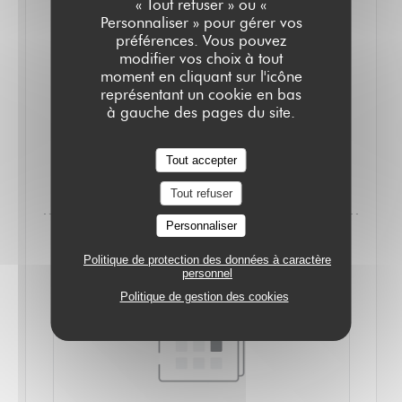
« Tout refuser » ou «
De la belle brasserie en continu 12h-minuit face à la
Personnaliser » pour gérer vos
bibliothèque Richelieu, look de bistrot parisien rétro et
préférences. Vous pouvez
modifier vos choix à tout
éternel, grande carte adaptée à toutes les envies et
moment en cliquant sur l'icône
cave de négoce.
représentant un cookie en bas
à gauche des pages du site.
PLUS
Tout accepter
((OUVRE UNE NOUVELLE FENÊ
D'INFORMATIONS
Tout refuser
Personnaliser
Politique de protection des données à caractère
personnel
Politique de gestion des cookies