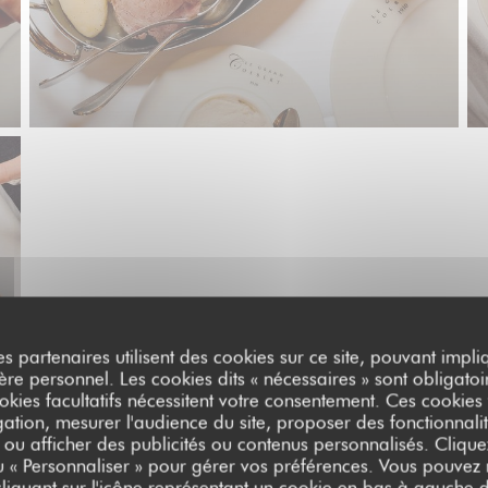
es partenaires utilisent des cookies sur ce site, pouvant impli
e personnel. Les cookies dits « nécessaires » sont obligatoir
okies facultatifs nécessitent votre consentement. Ces cookies f
ation, mesurer l'audience du site, proposer des fonctionnalit
 ou afficher des publicités ou contenus personnalisés. Clique
ou « Personnaliser » pour gérer vos préférences. Vous pouvez
liquant sur l'icône représentant un cookie en bas à gauche d