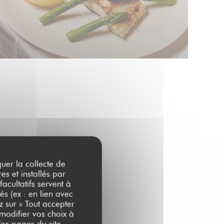
quer la collecte de
es et installés par
acultatifs servent à
és (ex : en lien avec
z sur « Tout accepter
 modifier vos choix à
es pages du site.