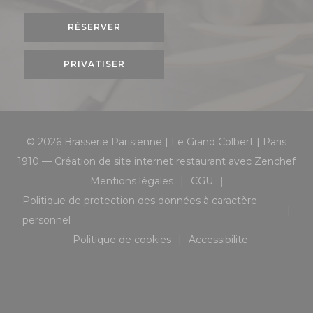
RÉSERVER
PRIVATISER
© 2026 Brasserie Parisienne | Le Grand Colbert | Paris
((o
1910 — Création de site internet restaurant avec
Zenchef
Mentions légales
CGU
((ouvre une nouvelle fenêtre))
((ouvre une nouvelle 
Politique de protection des données à caractère
((ouvre une nouvelle fenêtre))
personnel
Politique de cookies
Accessibilite
((ouvre une nouvelle fenêtre))
((ouvre une nouvell