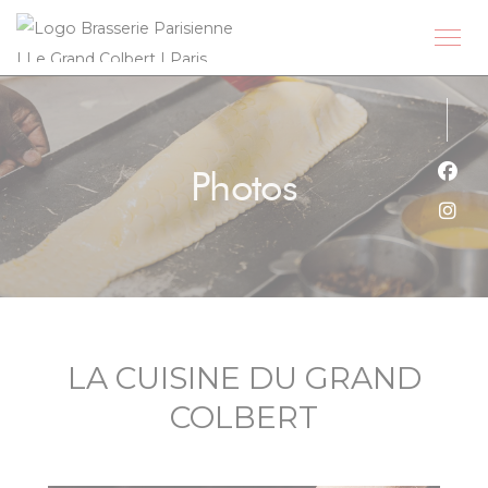
Personnalisation de vos choix en matière de cookies
Photos
Face
Inst
LA CUISINE DU GRAND
COLBERT