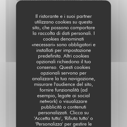
dans le Paris d'antan et nous régale avec une carte
qui met la gastronomie française à l'honneur. Une
Il ristorante e i suoi partner
utilizzano cookies su questo
incarnation gourmande de ce qui fait le charme de la
sito, che possono comportare
capitale !
la raccolta di dati personali. I
cookies denominati
«necessari» sono obbligatori e
Il est de ces adresses sans lesquelles Paris ne serait
installati per impostazione
pas tout à fait Paris, et le Grand Colbert fait partie de
predefinita. Altri cookies
opzionali richiedono il tuo
ces lieux iconiques. Né avec la galerie Colbert en
consenso. Questi cookies
1828, c'était à l'origine un magasin de nouveautés qui
opzionali servono per
analizzare la tua navigazione,
s'appelait alors "Au Grand Colbert". Ce n'est qu'en
misurare l'audience del sito,
1900 que l'adresse devint un restaurant connu pour
fornire funzionalità (ad
être l'un des bouillons les moins cher de la capitale.
esempio, legate ai social
network) o visualizzare
Repris en 1985 par la Bibliothèque nationale de
pubblicità o contenuti
France après des années de fermeture, c'est
personalizzati. Clicca su
'Accetta tutto', 'Rifiuta tutto' o
désormais une brasserie parisienne iconique, au chic
'Personalizza' per gestire le
décontracté, où se retrouvent les plats typiques de la