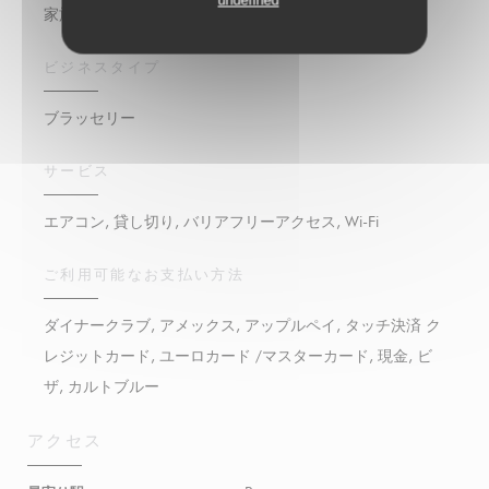
undefined
家族料理, シーフード, 新鮮な製品, 伝統料理, 自家製
ビジネスタイプ
ブラッセリー
サービス
エアコン, 貸し切り, バリアフリーアクセス, Wi-Fi
ご利用可能なお支払い方法
ダイナークラブ, アメックス, アップルペイ, タッチ決済 ク
レジットカード, ユーロカード /マスターカード, 現金, ビ
ザ, カルトブルー
アクセス