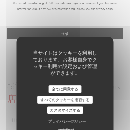
Service at
tpsonline.org.uk
. US residents can register at
donotcall.gov
. For more
information about how we process your data, please see our
privacy policy
.
当サイトはクッキーを利用し
ております。お客様自身でク
ッキー利用の設定および管理
ができます。
BRASSERIE PARISIENNE | LE GRAND
COLBERT | PARIS 1910
ブラッセリー
PARIS
全てに同意する
店舗情報
すべてのクッキーを拒否する
カスタマイズする
料理
プライバシーポリシー