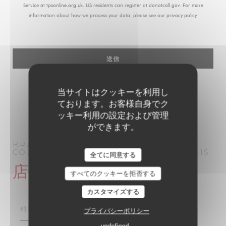
Service at
tpsonline.org.uk
. US residents can register at
donotcall.gov
. For more
information about how we process your data, please see our
privacy policy
.
当サイトはクッキーを利用し
ております。お客様自身でク
ッキー利用の設定および管理
ができます。
BRASSERIE PARISIENNE | LE GRAND
COLBERT | PARIS 1910
ブラッセリー
PARIS
全てに同意する
店舗情報
すべてのクッキーを拒否する
カスタマイズする
料理
プライバシーポリシー