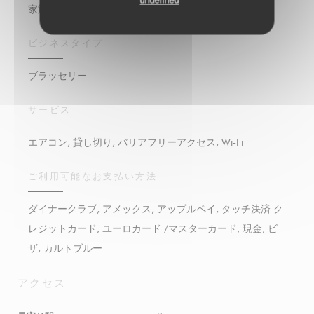
undefined
家族料理, シーフード, 新鮮な製品, 伝統料理, 自家製
ビジネスタイプ
ブラッセリー
サービス
エアコン, 貸し切り, バリアフリーアクセス, Wi-Fi
ご利用可能なお支払い方法
ダイナークラブ, アメックス, アップルペイ, タッチ決済 ク
レジットカード, ユーロカード /マスターカード, 現金, ビ
ザ, カルトブルー
アクセス