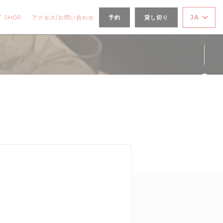
((新しいウィンドウで開きます))
JA
T SHOP
アクセス/お問い合わせ
予約
貸し切り
Fa
Ins