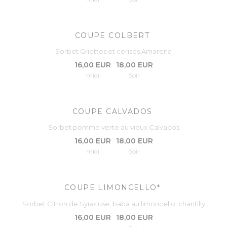
COUPE COLBERT
Sorbet Griottes et cerises Amarena
16,00 EUR
18,00 EUR
midi
Soir
COUPE CALVADOS
Sorbet pomme verte au vieux Calvados
16,00 EUR
18,00 EUR
midi
Soir
COUPE LIMONCELLO*
Sorbet Citron de Syracuse, baba au limoncello, chantilly
16,00 EUR
18,00 EUR