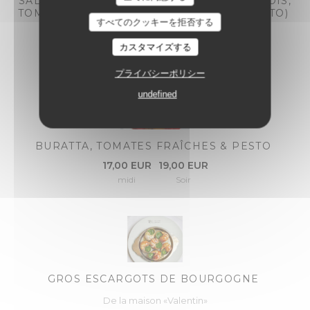
SALADE COLBERT (ROMAINE, ŒUF, ANCHOIS,
TOMATES CERISES & PAIN GRILLÉ AU PESTO)
すべてのクッキーを拒否する
18,00 EUR
20,00 EUR
midi
Soir
カスタマイズする
プライバシーポリシー
undefined
BURATTA, TOMATES FRAÎCHES & PESTO
17,00 EUR
19,00 EUR
midi
Soir
GROS ESCARGOTS DE BOURGOGNE
De la maison «Valentin»