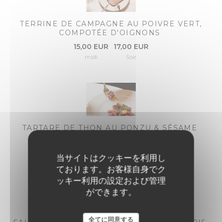
TERRINE DE CAMPAGNE AU POIVRE VERT,
COMPOTÉE D'OIGNONS
15,00 EUR
17,00 EUR
midi
Soir
TARTARE DE THON AU PONZU & SÉSAME
21,00 EUR
23,00 EUR
midi
Soir
当サイトはクッキーを利用し
ております。お客様自身でク
ッキー利用の設定および管理
ができます。
全てに同意する