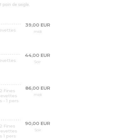
 pain de seigle.
39,00 EUR
revettes
midi
44,00 EUR
revettes
Soir
86,00 EUR
2 Fines
midi
crevettes
 - 1 pers
90,00 EUR
2 Fines
Soir
crevettes
s 1 pers