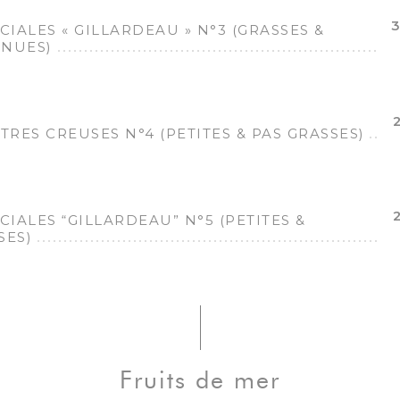
3
CIALES « GILLARDEAU » N°3 (GRASSES &
NUES)
ITRES CREUSES N°4 (PETITES & PAS GRASSES)
CIALES “GILLARDEAU” N°5 (PETITES &
SES)
Fruits de mer