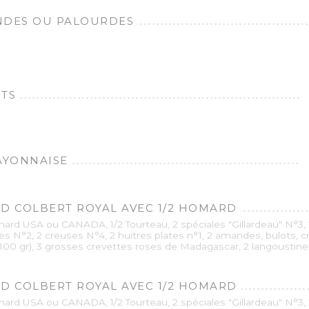
DES OU PALOURDES
TS
AYONNAISE
D COLBERT ROYAL AVEC 1/2 HOMARD
ard USA ou CANADA, 1/2 Tourteau, 2 spéciales "Gillardeau" N°3, 
res N°2, 2 creuses N°4, 2 huitres plates n°1, 2 amandes, bulots, 
(100 gr), 3 grosses crevettes roses de Madagascar, 2 langoustine
D COLBERT ROYAL AVEC 1/2 HOMARD
ard USA ou CANADA, 1/2 Tourteau, 2 spéciales "Gillardeau" N°3, 