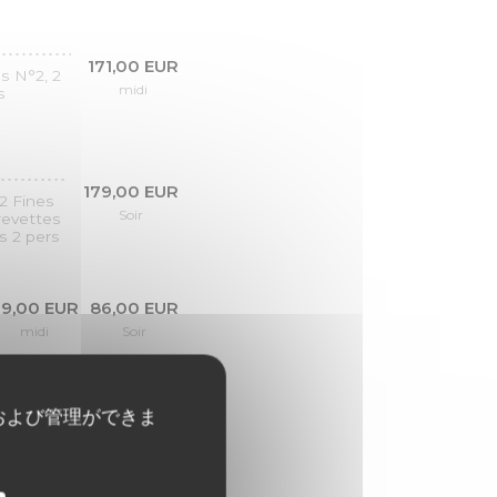
171,00 EUR
s N°2, 2
midi
s
179,00 EUR
2 Fines
Soir
crevettes
s 2 pers
9,00 EUR
86,00 EUR
midi
Soir
および管理ができま
6,90 EUR
8,00 EUR
midi
Soir