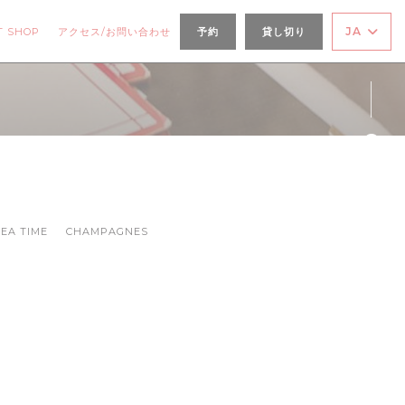
((新しいウィンドウで開きます))
JA
T SHOP
アクセス/お問い合わせ
予約
貸し切り
Fa
Ins
TEA TIME
CHAMPAGNES