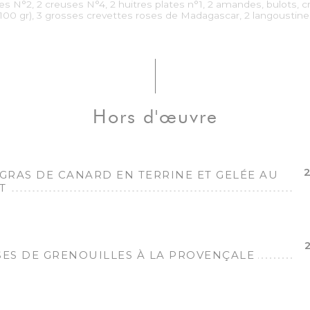
res N°2, 2 creuses N°4, 2 huitres plates n°1, 2 amandes, bulots, 
(100 gr), 3 grosses crevettes roses de Madagascar, 2 langoustine
Hors d'œuvre
2
 GRAS DE CANARD EN TERRINE ET GELÉE AU
T
SES DE GRENOUILLES À LA PROVENÇALE