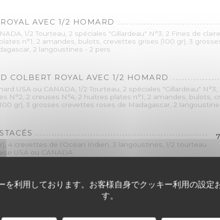
ROYAL AVEC 1/2 HOMARD
A, 1/2 Tourteau, 2 spéciales "Gillardeau" N°3, 2 Fines de claire
plates n°1, 2 amandes, bulots, crevettes grises (100 gr), 3 grosse
agascar, 2 langoustines - 2 pers
D COLBERT ROYAL AVEC 1/2 HOMARD
ard USA ou CANADA, 1/2 Tourteau, 2 spéciales "Gillardeau" N°3, 
res N°2, 2 creuses N°4, 2 huitres plates n°1, 2 amandes, bulots, 
(100 gr), 3 grosses crevettes roses de Madagascar, 2 langoustine
STACÉS
7
r), 4 crevettes de l’Océan Indien, 3 langoustines, 1/2 tourteau
naise USA ou CANADA
ーを利用しております。お客様自身でクッキー利用の設定
OUSTINE FROIDE À LA PIÈCE
す。
rrivage