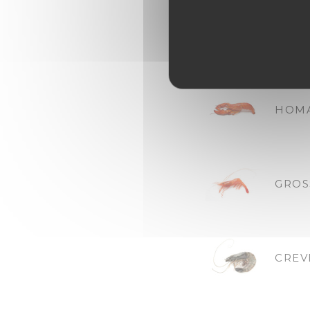
TOUR
Environ
HOMA
GROS
CREV