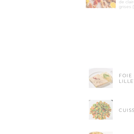
de clai
grises 
FOIE
LILLE
CUIS