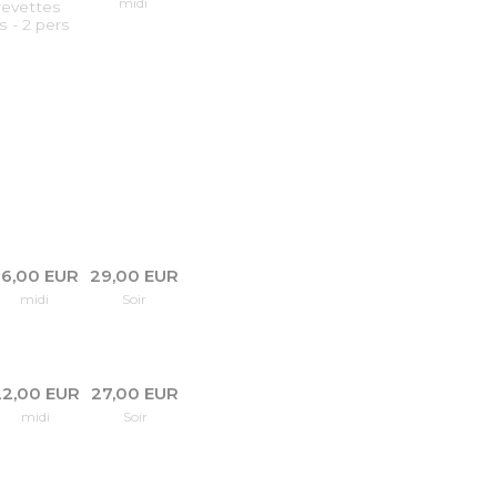
midi
crevettes
s - 2 pers
6,00 EUR
29,00 EUR
midi
Soir
22,00 EUR
27,00 EUR
midi
Soir