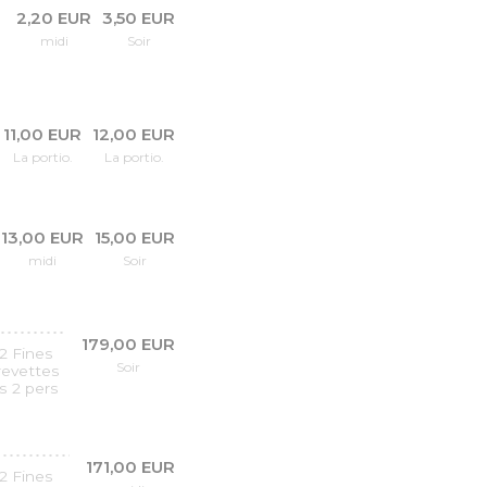
2,20 EUR
3,50 EUR
midi
Soir
11,00 EUR
12,00 EUR
La portio.
La portio.
13,00 EUR
15,00 EUR
midi
Soir
179,00 EUR
2 Fines
Soir
crevettes
s 2 pers
171,00 EUR
2 Fines