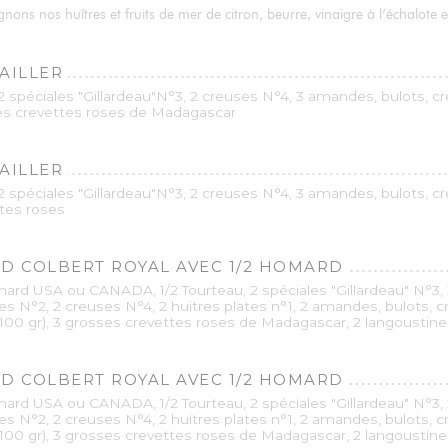
ns nos huîtres et fruits de mer de citron, beurre, vinaigre à l’échalote et
CAILLER
 2 spéciales "Gillardeau"N°3, 2 creuses N°4, 3 amandes, bulots, c
sses crevettes roses de Madagascar
CAILLER
 2 spéciales "Gillardeau"N°3, 2 creuses N°4, 3 amandes, bulots, c
ttes roses
D COLBERT ROYAL AVEC 1/2 HOMARD
ard USA ou CANADA, 1/2 Tourteau, 2 spéciales "Gillardeau" N°3, 
res N°2, 2 creuses N°4, 2 huitres plates n°1, 2 amandes, bulots, 
(100 gr), 3 grosses crevettes roses de Madagascar, 2 langoustines
D COLBERT ROYAL AVEC 1/2 HOMARD
ard USA ou CANADA, 1/2 Tourteau, 2 spéciales "Gillardeau" N°3, 
res N°2, 2 creuses N°4, 2 huitres plates n°1, 2 amandes, bulots, 
(100 gr), 3 grosses crevettes roses de Madagascar, 2 langoustine