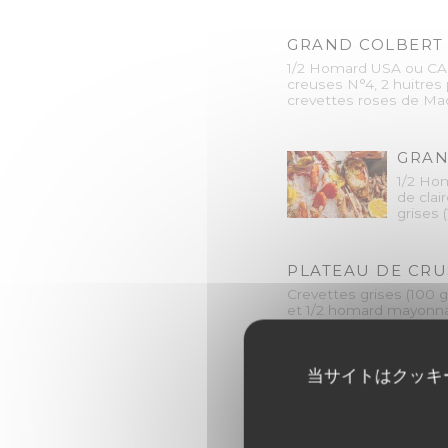
GRAND COLBERT 
1/2 Homard USA ou CANAD
creuses N°4, 2 huitres 
crevettes roses de Mad
GRAN
1/2 Hom
de clai
grises 
PLATEAU DE CRU
Crevettes grises (100 g
et 1/2 homard mayon
当サイトはクッキ
LANG
Selon a