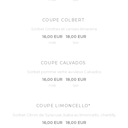
COUPE COLBERT
Sorbet Griottes et cerises Amarena
16,00 EUR
18,00 EUR
midi
Soir
COUPE CALVADOS
Sorbet pomme verte au vieux Calvados
16,00 EUR
18,00 EUR
midi
Soir
COUPE LIMONCELLO*
Sorbet Citron de Syracuse, baba au limoncello, chantilly
16,00 EUR
18,00 EUR