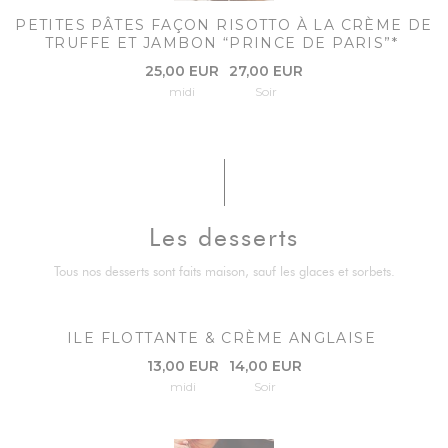
PETITES PÂTES FAÇON RISOTTO À LA CRÈME DE
TRUFFE ET JAMBON “PRINCE DE PARIS”*
25,00 EUR
27,00 EUR
midi
Soir
Les desserts
Tous nos desserts sont faits maison, sauf les glaces et sorbets.
ILE FLOTTANTE & CRÈME ANGLAISE
13,00 EUR
14,00 EUR
midi
Soir