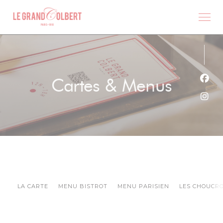
Personnalisation de vos choix en matière de cookies
Cartes & Menus
Face
Inst
LA CARTE
MENU BISTROT
MENU PARISIEN
LES CHOUCR