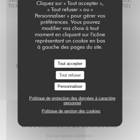
SALADE COLBERT (ROMAINE, ŒUF, ANCHOIS,
Cliquez sur « Tout accepter »,
TOMATES CERISES & PAIN GRILLÉ AU PESTO)
« Tout refuser » ou «
18,00 EUR
20,00 EUR
Personnaliser » pour gérer vos
préférences. Vous pouvez
midi
Soir
modifier vos choix à tout
moment en cliquant sur l'icône
représentant un cookie en bas
à gauche des pages du site.
Tout accepter
BURATTA, TOMATES FRAÎCHES & PESTO
17,00 EUR
19,00 EUR
Tout refuser
midi
Soir
Personnaliser
Politique de protection des données à caractère
personnel
Politique de gestion des cookies
GROS ESCARGOTS DE BOURGOGNE
De la maison «Valentin»