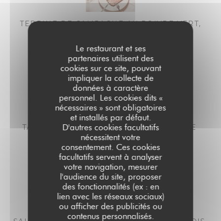
TERRINE DE CAMPAGNE AU POIVRE VERT,
COMPOTÉE D'OIGNONS
15,00 EUR
17,00 EUR
Le restaurant et ses
midi
Soir
partenaires utilisent des
cookies sur ce site, pouvant
impliquer la collecte de
données à caractère
personnel. Les cookies dits «
nécessaires » sont obligatoires
et installés par défaut.
D'autres cookies facultatifs
TARTARE DE THON AU PONZU & SÉSAME
nécessitent votre
21,00 EUR
23,00 EUR
consentement. Ces cookies
midi
Soir
facultatifs servent à analyser
votre navigation, mesurer
l'audience du site, proposer
des fonctionnalités (ex : en
lien avec les réseaux sociaux)
ou afficher des publicités ou
contenus personnalisés.