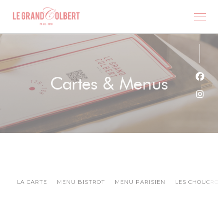
Personnalisation de vos choix en matière de cookies
Cartes & Menus
Face
Inst
LA CARTE
MENU BISTROT
MENU PARISIEN
LES CHOUCR