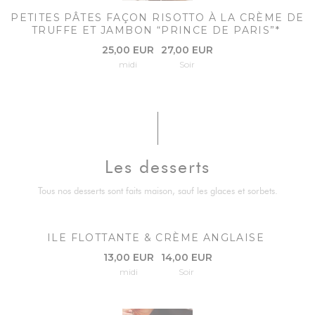
PETITES PÂTES FAÇON RISOTTO À LA CRÈME DE
TRUFFE ET JAMBON “PRINCE DE PARIS”*
25,00 EUR
27,00 EUR
midi
Soir
Les desserts
Tous nos desserts sont faits maison, sauf les glaces et sorbets.
ILE FLOTTANTE & CRÈME ANGLAISE
13,00 EUR
14,00 EUR
midi
Soir