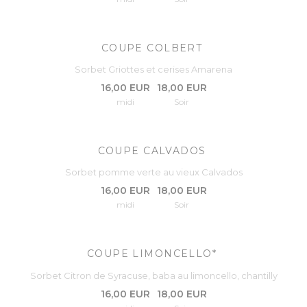
COUPE COLBERT
Sorbet Griottes et cerises Amarena
16,00 EUR
18,00 EUR
midi
Soir
COUPE CALVADOS
Sorbet pomme verte au vieux Calvados
16,00 EUR
18,00 EUR
midi
Soir
COUPE LIMONCELLO*
Sorbet Citron de Syracuse, baba au limoncello, chantilly
16,00 EUR
18,00 EUR