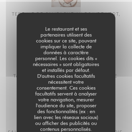
TERRINE DE CAMPAGNE AU POIVRE VERT,
COMPOTÉE D'OIGNONS
15,00 EUR
17,00 EUR
Le restaurant et ses
midi
Soir
partenaires utilisent des
cookies sur ce site, pouvant
impliquer la collecte de
données à caractère
personnel. Les cookies dits «
nécessaires » sont obligatoires
et installés par défaut.
D'autres cookies facultatifs
TARTARE DE THON AU PONZU & SÉSAME
nécessitent votre
21,00 EUR
23,00 EUR
consentement. Ces cookies
midi
Soir
facultatifs servent à analyser
votre navigation, mesurer
l'audience du site, proposer
des fonctionnalités (ex : en
lien avec les réseaux sociaux)
ou afficher des publicités ou
contenus personnalisés.