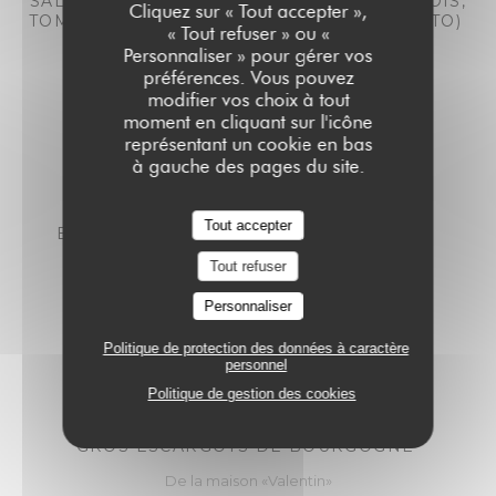
SALADE COLBERT (ROMAINE, ŒUF, ANCHOIS,
Cliquez sur « Tout accepter »,
TOMATES CERISES & PAIN GRILLÉ AU PESTO)
« Tout refuser » ou «
18,00 EUR
20,00 EUR
Personnaliser » pour gérer vos
préférences. Vous pouvez
midi
Soir
modifier vos choix à tout
moment en cliquant sur l'icône
représentant un cookie en bas
à gauche des pages du site.
Tout accepter
BURATTA, TOMATES FRAÎCHES & PESTO
17,00 EUR
19,00 EUR
Tout refuser
midi
Soir
Personnaliser
Politique de protection des données à caractère
personnel
Politique de gestion des cookies
GROS ESCARGOTS DE BOURGOGNE
De la maison «Valentin»