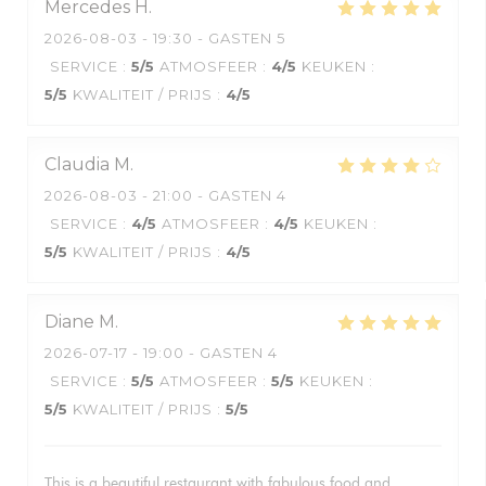
Mercedes
H
2026-08-03
- 19:30 - GASTEN 5
SERVICE
:
5
/5
ATMOSFEER
:
4
/5
KEUKEN
:
5
/5
KWALITEIT / PRIJS
:
4
/5
Claudia
M
2026-08-03
- 21:00 - GASTEN 4
SERVICE
:
4
/5
ATMOSFEER
:
4
/5
KEUKEN
:
5
/5
KWALITEIT / PRIJS
:
4
/5
Diane
M
2026-07-17
- 19:00 - GASTEN 4
SERVICE
:
5
/5
ATMOSFEER
:
5
/5
KEUKEN
:
5
/5
KWALITEIT / PRIJS
:
5
/5
This is a beautiful restaurant with fabulous food and