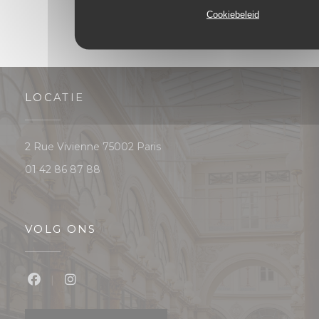
Cookiebeleid
LOCATIE
((opent in een nieuw venster))
2 Rue Vivienne 75002 Paris
01 42 86 87 88
VOLG ONS
Facebook ((opent in een nieuw venster))
Instagram ((opent in een nieuw venster