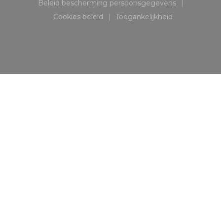
Beleid bescherming persoonsgegevens
((opent in een nieuw venster))
Cookies beleid
Toegankelijkheid
((opent in een nieuw venster))
((opent in een nieuw v