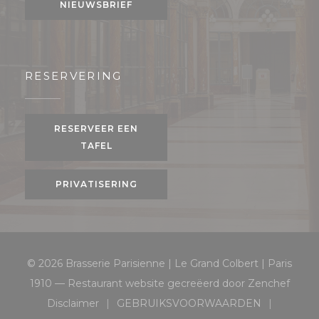
NIEUWSBRIEF
RESERVERING
RESERVEER EEN
TAFEL
PRIVATISERING
© 2026 Brasserie Parisienne | Le Grand Colbert | Paris
((open
1910 — Restaurant website gecreëerd door
Zenchef
Disclaimer
GEBRUIKSVOORWAARDEN
((opent in een nieuw venster))
((opent in een nieuw ven