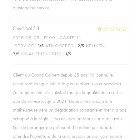
outstanding service.
Gwénolé
J
2026-08-05
- 17:00 - GASTEN 1
SERVICE
:
1
/5
ATMOSFEER
:
2
/5
KEUKEN
:
3
/5
KWALITEIT / PRIJS
:
1
/5
Client du Grand Colbert depuis 35 ans (j’ai connu le
restaurant lorsque Joël Aubry en a obtenu la concession)
j’ai toujours été très satisfait tant de la qualité de la carte
que du service jusqu’à 2021. Depuis lors je constate
malheureusement un dégradation constante et hier n’a pas
échappé à la règle : . Accueil par un Monsieur que j’avais
l’air de déranger me précisant d’emblée qu’il faudrait
attendre l’ouverture de la cuisine pour passer commande