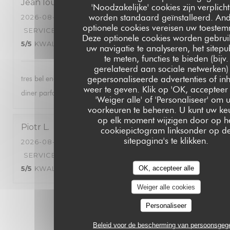
Jean louis
S
'Noodzakelijke' cookies zijn verplich
worden standaard geïnstalleerd. An
2026-08-02
- 20:00 - GASTEN 2
optionele cookies vereisen uw toestem
SERVICE
:
5
/5
ATMOSFEER
:
5
/5
KEUKEN
:
Deze optionele cookies worden gebrui
5
/5
KWALITEIT / PRIJS
:
5
/5
uw navigatie te analyseren, het sitepu
te meten, functies te bieden (bijv.
gerelateerd aan sociale netwerken)
gepersonaliseerde advertenties of in
tres bel endroit , personnel tres acceuillant et agreable , le
weer te geven. Klik op 'OK, accepteer a
diner parfait . nous avons passé une tres bonne soirée .
'Weiger alle' of 'Personaliseer' om 
voorkeuren te beheren. U kunt uw ke
op elk moment wijzigen door op h
Piotr
L
cookiepictogram linksonder op d
sitepagina's te klikken.
2026-08-03
- 20:30 - GASTEN 2
SERVICE
:
5
/5
ATMOSFEER
:
5
/5
KEUKEN
:
OK, accepteer alle
5
/5
KWALITEIT / PRIJS
:
5
/5
Weiger alle cookies
1
2
3
Personaliseer
Beleid voor de bescherming van persoonsge