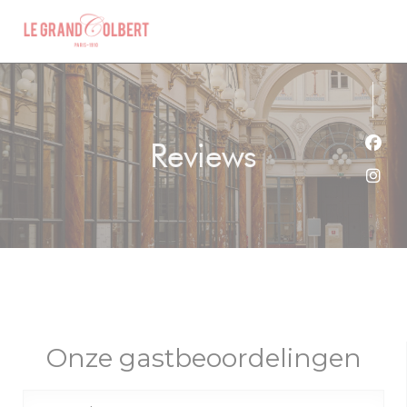
Cookies beheer paneel
Reviews
Face
Inst
Onze gastbeoordelingen