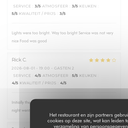
SERVICE
:
3
/5
ATMOSFEER
:
3
/5
KEUKEN
:
5
/5
KWALITEIT / PRIJS
:
3
/5
Lights were too bright. Way too bright Service was not very
nice Food was good
Rick
C
2026-08-01
- 19:00 - GASTEN 2
SERVICE
:
4
/5
ATMOSFEER
:
5
/5
KEUKEN
:
4
/5
KWALITEIT / PRIJS
:
4
/5
Initially the wait staff was a bit pushy for us to order. As the
night went on they seemed to relax.
Het restaurant en zijn partners gebru
cookies op deze site, wat kan leiden t
verzameling van persoonsgegeven