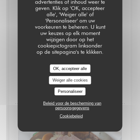
advertenties of inhoud weer te
geven. Klik op 'OK, accepteer
alle', 'Weiger alle' of
'Personaliseer' om uw
voorkeuren te beheren. U kunt
uw keuzes op elk moment
wijzigen door op het
cookiepictogram linksonder
op de sitepagina's te klikken.
OK, accepteer alle
Weiger alle cookies
VAN 20/10/2025 TOT 31/05/2026 VAN 19H15 TOT
11H45
Personaliseer
Beleid voor de bescherming van
persoonsgegevens
Cookiebeleid