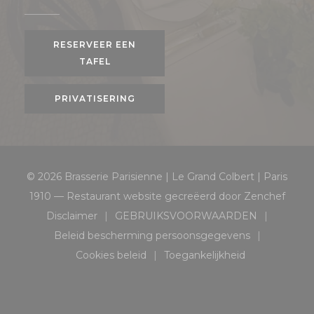
RESERVEER EEN
TAFEL
PRIVATISERING
© 2026 Brasserie Parisienne | Le Grand Colbert | Paris
((open
1910 — Restaurant website gecreëerd door
Zenchef
Disclaimer
GEBRUIKSVOORWAARDEN
((opent in een nieuw venster))
((opent in een nieuw ven
Beleid bescherming persoonsgegevens
((opent in een nieuw venster))
Cookies beleid
Toegankelijkheid
((opent in een nieuw venster))
((opent in een nieuw v