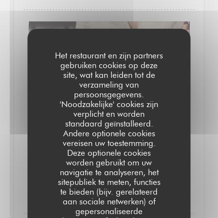
Het restaurant en zijn partners
gebruiken cookies op deze
site, wat kan leiden tot de
verzameling van
persoonsgegevens.
'Noodzakelijke' cookies zijn
verplicht en worden
standaard geïnstalleerd.
Andere optionele cookies
vereisen uw toestemming.
VAN 16/03/2026 TOT 16/03/2030 VAN 08H00 TOT
Deze optionele cookies
00H00
worden gebruikt om uw
navigatie te analyseren, het
sitepubliek te meten, functies
((OPENT IN EEN NIEUW VENST
MEER INFORMATIE
te bieden (bijv. gerelateerd
aan sociale netwerken) of
gepersonaliseerde