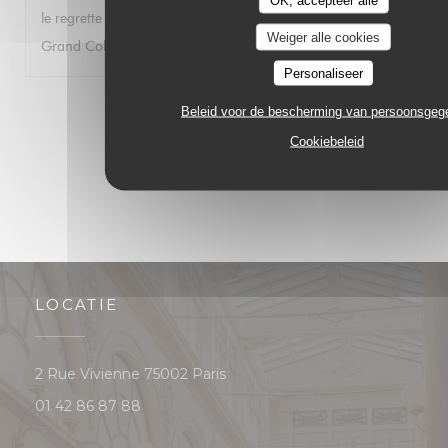
OK, accepteer alle
le regrette car j’ai autrefois passé d’excellents moments au
Weiger alle cookies
Grand Colbert. Bien à vous. Gwénolé JAN
Personaliseer
1
2
3
Beleid voor de bescherming van persoonsge
Cookiebeleid
LOCATIE
((opent in een nieuw venster))
2 Rue Vivienne 75002 Paris
01 42 86 87 88