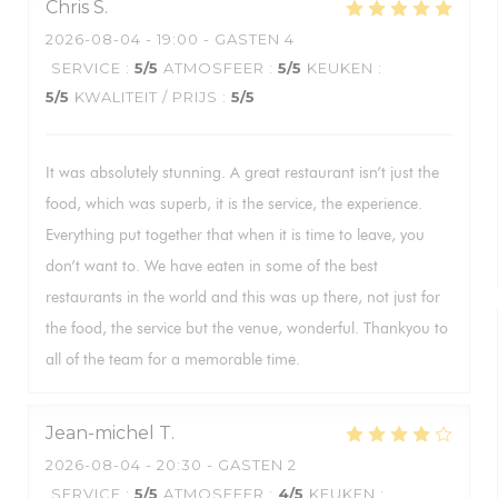
Chris
S
2026-08-04
- 19:00 - GASTEN 4
SERVICE
:
5
/5
ATMOSFEER
:
5
/5
KEUKEN
:
5
/5
KWALITEIT / PRIJS
:
5
/5
It was absolutely stunning. A great restaurant isn’t just the
food, which was superb, it is the service, the experience.
Everything put together that when it is time to leave, you
don’t want to. We have eaten in some of the best
restaurants in the world and this was up there, not just for
the food, the service but the venue, wonderful. Thankyou to
all of the team for a memorable time.
Jean-michel
T
2026-08-04
- 20:30 - GASTEN 2
SERVICE
:
5
/5
ATMOSFEER
:
4
/5
KEUKEN
: