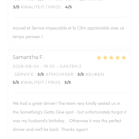
3
/5
KWALITEIT / PRIJS
:
4
/5
Accueil et Service impeccable et la Clim appréciable avec ce
temps parisien !
Samantha
F
2026-08-04
- 19:30 - GASTEN 2
SERVICE
:
5
/5
ATMOSFEER
:
5
/5
KEUKEN
:
5
/5
KWALITEIT / PRIJS
:
5
/5
We had a great dinner! The team very kindly seated us in
the Something's Gotta Give spot - but unfortunately forgot it
was my husband's birthday... Otherwise it was the perfect
dinner and we'll be back. Thanks again!