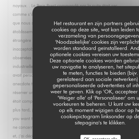
noyaux. . Le Paris Brest commandé par la suite était sec
comme s’il avait été préparé il y a plusieurs jours. Je sais
Het restaurant en zijn partners gebru
que nous sommes au mois d’août et que votre
cookies op deze site, wat kan leiden t
établissement travaille essentiellement avec un clientèle
verzameling van persoonsgegeven
étrangère moins exigeante mais je trouve tout cela
'Noodzakelijke' cookies zijn verplich
worden standaard geïnstalleerd. An
inacceptable. Cela fait suite à d’autres déconvenues
optionele cookies vereisen uw toestem
observées lors de mes précédents passages: mayonnaise
Deze optionele cookies worden gebrui
uw navigatie te analyseren, het sitepu
industrielle avec un homard parce que, dixit le serveur, il n’y
te meten, functies te bieden (bijv.
avait personne pour faire la mayonnaise ce jour là. Autre
gerelateerd aan sociale netwerken)
anecdote très instructive : j’ai téléphoné un soir pour
gepersonaliseerde advertenties of in
weer te geven. Klik op 'OK, accepteer a
réserver une table et il m’a été répondu que le restaurant
'Weiger alle' of 'Personaliseer' om 
était complet. Ayant réessayé en anglais quelques minutes
voorkeuren te beheren. U kunt uw ke
op elk moment wijzigen door op h
plus tard, j’ai eu droit à un « of course sir, at what time do
cookiepictogram linksonder op d
you want to book »? Cela s’appelle de la discrimination qui
sitepagina's te klikken.
ne concerne pas que les personnes racisees. Pour toutes ces
et, j’ai décidé de rayer votre établissement de mes listes et je