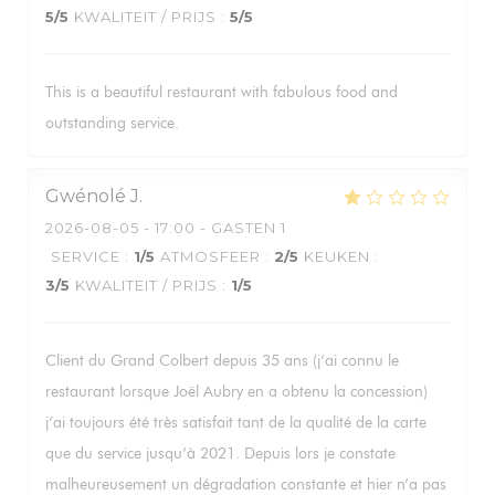
5
/5
KWALITEIT / PRIJS
:
5
/5
This is a beautiful restaurant with fabulous food and
outstanding service.
Gwénolé
J
2026-08-05
- 17:00 - GASTEN 1
SERVICE
:
1
/5
ATMOSFEER
:
2
/5
KEUKEN
:
3
/5
KWALITEIT / PRIJS
:
1
/5
Client du Grand Colbert depuis 35 ans (j’ai connu le
restaurant lorsque Joël Aubry en a obtenu la concession)
j’ai toujours été très satisfait tant de la qualité de la carte
que du service jusqu’à 2021. Depuis lors je constate
malheureusement un dégradation constante et hier n’a pas