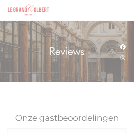
Cookies beheer paneel
Reviews
Face
Inst
Onze gastbeoordelingen