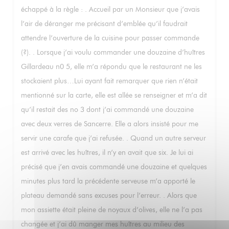
échappé à la règle : . Accueil par un Monsieur que j’avais
l’air de déranger me précisant d’emblée qu’il faudrait
attendre l’ouverture de la cuisine pour passer commande
(?). . Lorsque j’ai voulu commander une douzaine d’huîtres
Gillardeau n0 5, elle m’a répondu que le restaurant ne les
stockaient plus…Lui ayant fait remarquer que rien n’était
mentionné sur la carte, elle est allée se renseigner et m’a dit
qu’il restait des no 3 dont j’ai commandé une douzaine
avec deux verres de Sancerre. Elle a alors insisté pour me
servir une carafe que j’ai refusée. . Quand un autre serveur
est arrivé avec les huîtres, il n’y en avait que six. Je lui ai
précisé que j’en avais commandé une douzaine et quelques
minutes plus tard la précédente serveuse m’a apporté le
plateau demandé sans excuses pour l’erreur. . Alors que
mon assiette était pleine de noyaux d’olives, elle ne l’a pas
changée et j’ai dû manger mes huîtres au milieu des