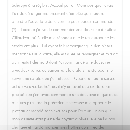
échappé à la règle : . Accueil par un Monsieur que j’avais
l’air de déranger me précisant d’emblée qu’il faudrait
attendre l’ouverture de la cuisine pour passer commande
(?). . Lorsque j’ai voulu commander une douzaine d’huîtres
Gillardeau n0 5, elle m’a répondu que le restaurant ne les
stockaient plus…Lui ayant fait remarquer que rien n’était
mentionné sur la carte, elle est allée se renseigner et m’a dit
qu’il restait des no 3 dont j’ai commandé une douzaine
avec deux verres de Sancerre. Elle a alors insisté pour me
servir une carafe que j’ai refusée. . Quand un autre serveur
est arrivé avec les huîtres, il n’y en avait que six. Je lui ai
précisé que j’en avais commandé une douzaine et quelques
minutes plus tard la précédente serveuse m’a apporté le
plateau demandé sans excuses pour l’erreur. . Alors que
mon assiette était pleine de noyaux d’olives, elle ne l’a pas
changée et j’ai dû manger mes huîtres au milieu des