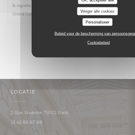
OK, accepteer alle
le regrette car j’ai autrefois passé d’excellents moments au
Weiger alle cookies
Grand Colbert. Bien à vous. Gwénolé JAN
Personaliseer
1
2
3
Beleid voor de bescherming van persoonsge
Cookiebeleid
LOCATIE
((opent in een nieuw venster))
2 Rue Vivienne 75002 Paris
01 42 86 87 88