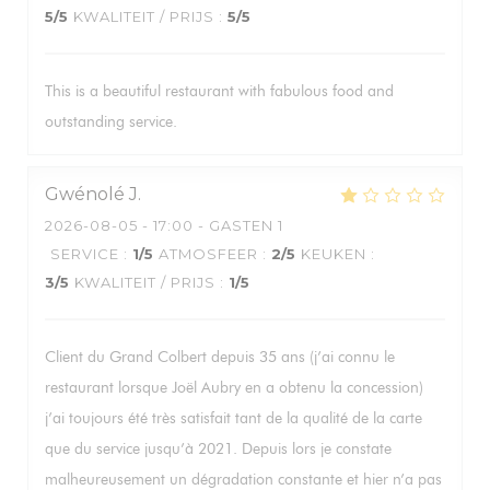
5
/5
KWALITEIT / PRIJS
:
5
/5
This is a beautiful restaurant with fabulous food and
outstanding service.
Gwénolé
J
2026-08-05
- 17:00 - GASTEN 1
SERVICE
:
1
/5
ATMOSFEER
:
2
/5
KEUKEN
:
3
/5
KWALITEIT / PRIJS
:
1
/5
Client du Grand Colbert depuis 35 ans (j’ai connu le
restaurant lorsque Joël Aubry en a obtenu la concession)
j’ai toujours été très satisfait tant de la qualité de la carte
que du service jusqu’à 2021. Depuis lors je constate
malheureusement un dégradation constante et hier n’a pas