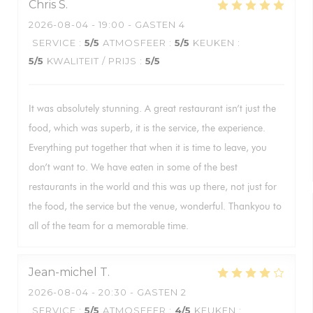
Chris
S
2026-08-04
- 19:00 - GASTEN 4
SERVICE
:
5
/5
ATMOSFEER
:
5
/5
KEUKEN
:
5
/5
KWALITEIT / PRIJS
:
5
/5
It was absolutely stunning. A great restaurant isn’t just the
food, which was superb, it is the service, the experience.
Everything put together that when it is time to leave, you
don’t want to. We have eaten in some of the best
restaurants in the world and this was up there, not just for
the food, the service but the venue, wonderful. Thankyou to
all of the team for a memorable time.
Jean-michel
T
2026-08-04
- 20:30 - GASTEN 2
SERVICE
:
5
/5
ATMOSFEER
:
4
/5
KEUKEN
: