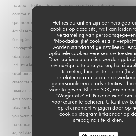
noyaux. . Le Paris Brest commandé par la suite était sec
comme s’il avait été préparé il y a plusieurs jours. Je sais
Het restaurant en zijn partners gebru
que nous sommes au mois d’août et que votre
cookies op deze site, wat kan leiden t
établissement travaille essentiellement avec un clientèle
verzameling van persoonsgegeven
étrangère moins exigeante mais je trouve tout cela
'Noodzakelijke' cookies zijn verplich
worden standaard geïnstalleerd. An
inacceptable. Cela fait suite à d’autres déconvenues
optionele cookies vereisen uw toestem
observées lors de mes précédents passages: mayonnaise
Deze optionele cookies worden gebrui
uw navigatie te analyseren, het sitepu
industrielle avec un homard parce que, dixit le serveur, il n’y
te meten, functies te bieden (bijv.
avait personne pour faire la mayonnaise ce jour là. Autre
gerelateerd aan sociale netwerken)
anecdote très instructive : j’ai téléphoné un soir pour
gepersonaliseerde advertenties of in
weer te geven. Klik op 'OK, accepteer a
réserver une table et il m’a été répondu que le restaurant
'Weiger alle' of 'Personaliseer' om 
était complet. Ayant réessayé en anglais quelques minutes
voorkeuren te beheren. U kunt uw ke
op elk moment wijzigen door op h
plus tard, j’ai eu droit à un « of course sir, at what time do
cookiepictogram linksonder op d
you want to book »? Cela s’appelle de la discrimination qui
sitepagina's te klikken.
ne concerne pas que les personnes racisees. Pour toutes ces
et, j’ai décidé de rayer votre établissement de mes listes et je