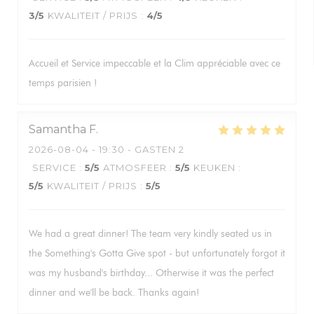
3
/5
KWALITEIT / PRIJS
:
4
/5
Accueil et Service impeccable et la Clim appréciable avec ce
temps parisien !
Samantha
F
2026-08-04
- 19:30 - GASTEN 2
SERVICE
:
5
/5
ATMOSFEER
:
5
/5
KEUKEN
:
5
/5
KWALITEIT / PRIJS
:
5
/5
We had a great dinner! The team very kindly seated us in
the Something's Gotta Give spot - but unfortunately forgot it
was my husband's birthday... Otherwise it was the perfect
dinner and we'll be back. Thanks again!