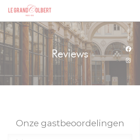
Cookies beheer paneel
Reviews
Face
Inst
Onze gastbeoordelingen