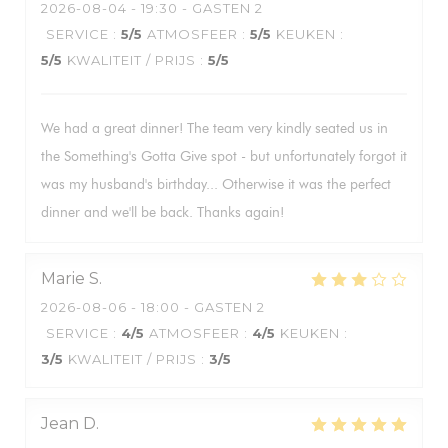
2026-08-04
- 19:30 - GASTEN 2
SERVICE
:
5
/5
ATMOSFEER
:
5
/5
KEUKEN
:
5
/5
KWALITEIT / PRIJS
:
5
/5
We had a great dinner! The team very kindly seated us in
the Something's Gotta Give spot - but unfortunately forgot it
was my husband's birthday... Otherwise it was the perfect
dinner and we'll be back. Thanks again!
Marie
S
2026-08-06
- 18:00 - GASTEN 2
SERVICE
:
4
/5
ATMOSFEER
:
4
/5
KEUKEN
:
3
/5
KWALITEIT / PRIJS
:
3
/5
Jean
D