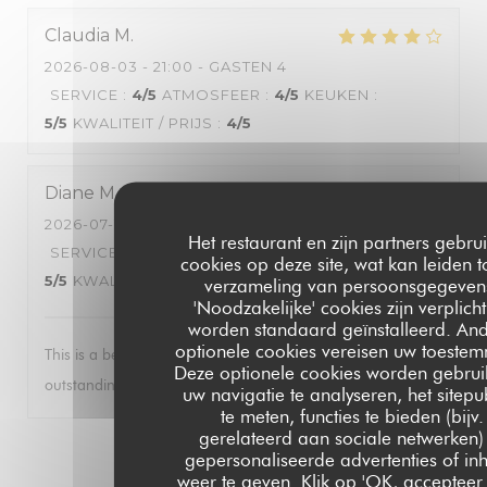
Claudia
M
2026-08-03
- 21:00 - GASTEN 4
SERVICE
:
4
/5
ATMOSFEER
:
4
/5
KEUKEN
:
5
/5
KWALITEIT / PRIJS
:
4
/5
Diane
M
2026-07-17
- 19:00 - GASTEN 4
Het restaurant en zijn partners gebru
SERVICE
:
5
/5
ATMOSFEER
:
5
/5
KEUKEN
:
cookies op deze site, wat kan leiden t
5
/5
KWALITEIT / PRIJS
:
5
/5
verzameling van persoonsgegeven
'Noodzakelijke' cookies zijn verplich
worden standaard geïnstalleerd. An
optionele cookies vereisen uw toestem
This is a beautiful restaurant with fabulous food and
Deze optionele cookies worden gebrui
outstanding service.
uw navigatie te analyseren, het sitepu
te meten, functies te bieden (bijv.
gerelateerd aan sociale netwerken)
1
2
3
gepersonaliseerde advertenties of in
weer te geven. Klik op 'OK, accepteer a