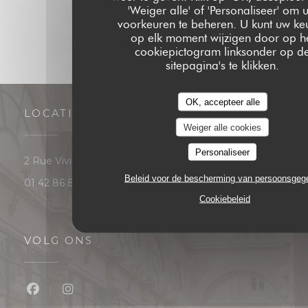
'Weiger alle' of 'Personaliseer' om 
voorkeuren te beheren. U kunt uw ke
op elk moment wijzigen door op h
cookiepictogram linksonder op d
sitepagina's te klikken.
OK, accepteer alle
LOCATIE
Weiger alle cookies
Personaliseer
((opent in een nieuw venster))
2 Rue Vivienne 75002 Paris
Beleid voor de bescherming van persoonsge
01 42 86 87 88
Cookiebeleid
VOLG ONS
Facebook ((opent in een nieuw venster))
Instagram ((opent in een nieuw venster