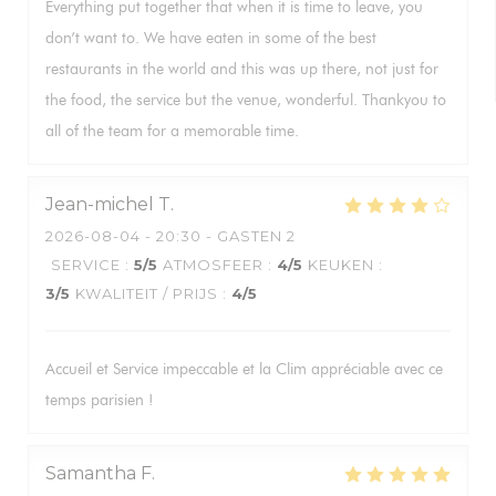
Everything put together that when it is time to leave, you
don’t want to. We have eaten in some of the best
restaurants in the world and this was up there, not just for
the food, the service but the venue, wonderful. Thankyou to
all of the team for a memorable time.
Jean-michel
T
2026-08-04
- 20:30 - GASTEN 2
SERVICE
:
5
/5
ATMOSFEER
:
4
/5
KEUKEN
:
3
/5
KWALITEIT / PRIJS
:
4
/5
Accueil et Service impeccable et la Clim appréciable avec ce
temps parisien !
Samantha
F