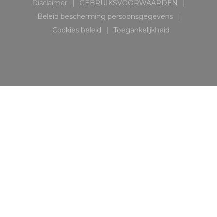
Disclaimer
GEBRUIKSVOORWAARDEN
((opent in een nieuw venster))
((opent in een nieuw ven
Beleid bescherming persoonsgegevens
((opent in een nieuw venster))
Cookies beleid
Toegankelijkheid
((opent in een nieuw venster))
((opent in een nieuw v