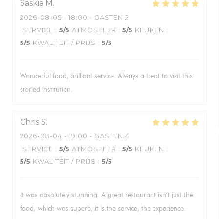
Saskia
M
2026-08-05
- 18:00 - GASTEN 2
SERVICE
:
5
/5
ATMOSFEER
:
5
/5
KEUKEN
:
5
/5
KWALITEIT / PRIJS
:
5
/5
Wonderful food, brilliant service. Always a treat to visit this
storied institution.
Chris
S
2026-08-04
- 19:00 - GASTEN 4
SERVICE
:
5
/5
ATMOSFEER
:
5
/5
KEUKEN
:
5
/5
KWALITEIT / PRIJS
:
5
/5
It was absolutely stunning. A great restaurant isn’t just the
food, which was superb, it is the service, the experience.