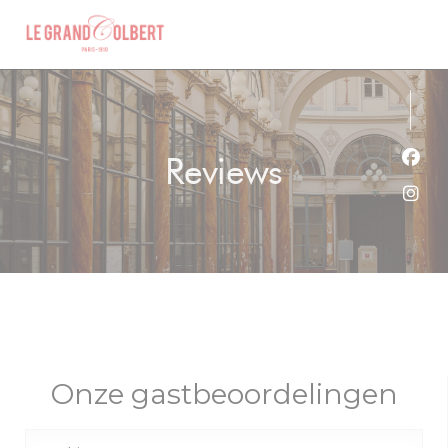
Cookies beheer paneel
Reviews
Face
Inst
Onze gastbeoordelingen