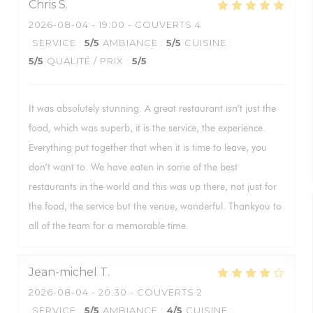
Chris
S
2026-08-04
- 19:00 - COUVERTS 4
SERVICE
:
5
/5
AMBIANCE
:
5
/5
CUISINE
:
5
/5
QUALITÉ / PRIX
:
5
/5
It was absolutely stunning. A great restaurant isn’t just the
food, which was superb, it is the service, the experience.
Everything put together that when it is time to leave, you
don’t want to. We have eaten in some of the best
restaurants in the world and this was up there, not just for
the food, the service but the venue, wonderful. Thankyou to
all of the team for a memorable time.
Jean-michel
T
2026-08-04
- 20:30 - COUVERTS 2
SERVICE
:
5
/5
AMBIANCE
:
4
/5
CUISINE
: