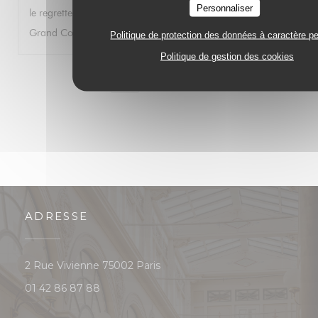
Personnaliser
le regrette car j’ai autrefois passé d’excellents moments au
Grand Colbert. Bien à vous. Gwénolé JAN
Politique de protection des données à caractère p
Politique de gestion des cookies
1
2
3
ADRESSE
((ouvre une nouvelle fenêtre))
2 Rue Vivienne 75002 Paris
01 42 86 87 88