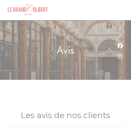
Personnalisation de vos choix en matière de cookies
Avis
Face
Inst
Les avis de nos clients