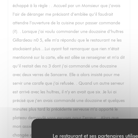
échappé à la règle : . Accueil par un Monsieur que j’avais
l’air de déranger me précisant d’emblée qu’il faudrait
attendre l’ouverture de la cuisine pour passer commande
(?). . Lorsque j’ai voulu commander une douzaine d’huîtres
Gillardeau n0 5, elle m’a répondu que le restaurant ne les
stockaient plus…Lui ayant fait remarquer que rien n’était
mentionné sur la carte, elle est allée se renseigner et m’a dit
qu’il restait des no 3 dont j’ai commandé une douzaine
avec deux verres de Sancerre. Elle a alors insisté pour me
servir une carafe que j’ai refusée. . Quand un autre serveur
est arrivé avec les huîtres, il n’y en avait que six. Je lui ai
précisé que j’en avais commandé une douzaine et quelques
minutes plus tard la précédente serveuse m’a apporté le
plateau demandé sans excuses pour l’erreur. . Alors que
mon assiette était pleine de noyaux d’olives, elle ne l’a pas
changée et j’ai dû manger mes huîtres au milieu des
Le restaurant et ses partenaires utilise