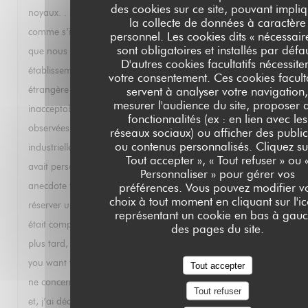
des cookies sur ce site, pouvant impli
noyaux. . Le Paris Brest commandé par la suite était sec
la collecte de données à caractère
comme s’il avait été préparé il y a plusieurs jours. Je sais
personnel. Les cookies dits « nécessair
sont obligatoires et installés par défa
que nous sommes au mois d’août et que votre
D'autres cookies facultatifs nécessite
établissement travaille essentiellement avec un clientèle
votre consentement. Ces cookies faculta
étrangère moins exigeante mais je trouve tout cela
servent à analyser votre navigation
mesurer l'audience du site, proposer 
inacceptable. Cela fait suite à d’autres déconvenues
fonctionnalités (ex : en lien avec les
observées lors de mes précédents passages: mayonnaise
réseaux sociaux) ou afficher des public
ou contenus personnalisés. Cliquez su
industrielle avec un homard parce que, dixit le serveur, il n’y
Tout accepter », « Tout refuser » ou 
avait personne pour faire la mayonnaise ce jour là. Autre
Personnaliser » pour gérer vos
anecdote très instructive : j’ai téléphoné un soir pour
préférences. Vous pouvez modifier v
choix à tout moment en cliquant sur l'i
réserver une table et il m’a été répondu que le restaurant
représentant un cookie en bas à gau
était complet. Ayant réessayé en anglais quelques minutes
des pages du site.
plus tard, j’ai eu droit à un « of course sir, at what time do
you want to book »? Cela s’appelle de la discrimination qui
Tout accepter
ne concerne pas que les personnes racisees. Pour toutes ces
Tout refuser
et, j’ai décidé de rayer votre établissement de mes listes et je