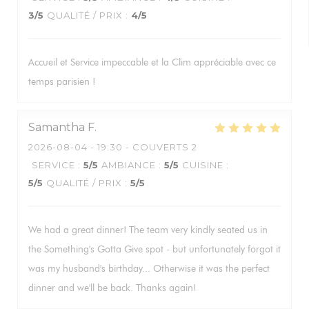
3
/5
QUALITÉ / PRIX
:
4
/5
Accueil et Service impeccable et la Clim appréciable avec ce
temps parisien !
Samantha
F
2026-08-04
- 19:30 - COUVERTS 2
SERVICE
:
5
/5
AMBIANCE
:
5
/5
CUISINE
:
5
/5
QUALITÉ / PRIX
:
5
/5
We had a great dinner! The team very kindly seated us in
the Something's Gotta Give spot - but unfortunately forgot it
was my husband's birthday... Otherwise it was the perfect
dinner and we'll be back. Thanks again!