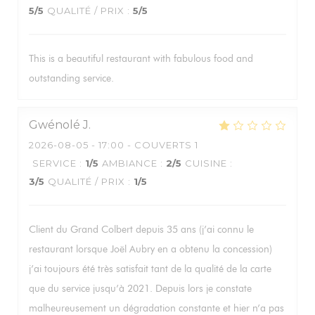
5
/5
QUALITÉ / PRIX
:
5
/5
This is a beautiful restaurant with fabulous food and
outstanding service.
Gwénolé
J
2026-08-05
- 17:00 - COUVERTS 1
SERVICE
:
1
/5
AMBIANCE
:
2
/5
CUISINE
:
3
/5
QUALITÉ / PRIX
:
1
/5
Client du Grand Colbert depuis 35 ans (j’ai connu le
restaurant lorsque Joël Aubry en a obtenu la concession)
j’ai toujours été très satisfait tant de la qualité de la carte
que du service jusqu’à 2021. Depuis lors je constate
malheureusement un dégradation constante et hier n’a pas