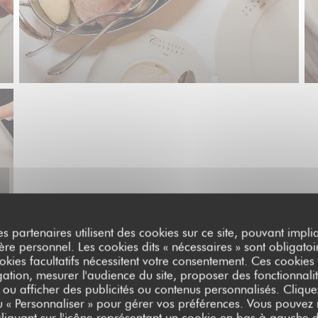
es partenaires utilisent des cookies sur ce site, pouvant impli
e personnel. Les cookies dits « nécessaires » sont obligatoir
okies facultatifs nécessitent votre consentement. Ces cookies f
ation, mesurer l'audience du site, proposer des fonctionnalit
 ou afficher des publicités ou contenus personnalisés. Clique
ou « Personnaliser » pour gérer vos préférences. Vous pouvez
liquant sur l'icône représentant un cookie en bas à gauche d