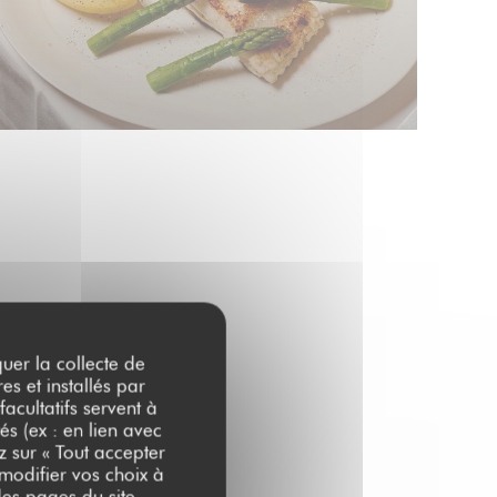
quer la collecte de
es et installés par
acultatifs servent à
és (ex : en lien avec
z sur « Tout accepter
 modifier vos choix à
es pages du site.