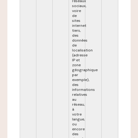
réseaux
sociaux,
voire
de
sites
internet
tiers,
des
données
de
localisation
(adresse
IP et
zone
géographique
par
exemple),
des
informations
relatives
au
réseau,
à
votre
langue,
ou
encore
des