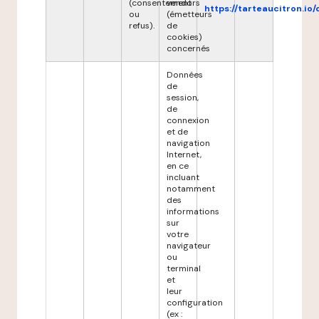
(consentement
vendors
https://tarteaucitron.io/
ou
(émetteurs
refus).
de
cookies)
concernés
Données
de
session,
de
connexion
et de
navigation
Internet,
en ce
incluant
notamment
des
informations
sur
votre
navigateur
ou
terminal
et
leur
configuration
(ex :