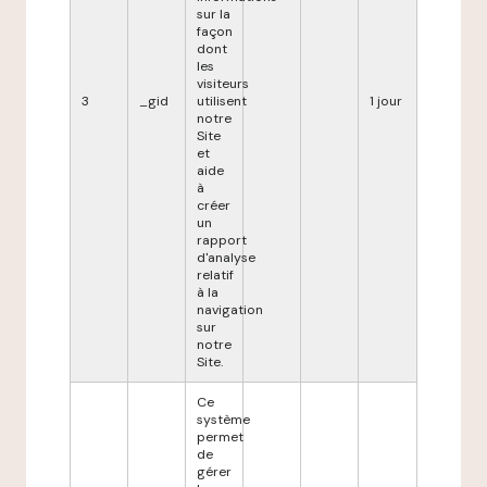
sur la
façon
dont
les
visiteurs
3
_gid
utilisent
1 jour
notre
Site
et
aide
à
créer
un
rapport
d'analyse
relatif
à la
navigation
sur
notre
Site.
Ce
système
permet
de
gérer