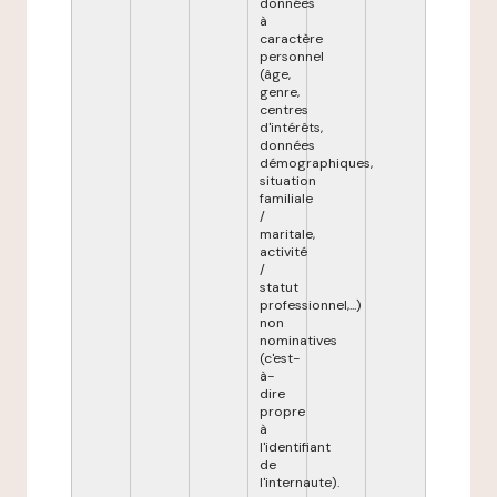
données
à
caractère
personnel
(âge,
genre,
centres
d'intérêts,
données
démographiques,
situation
familiale
/
maritale,
activité
/
statut
professionnel,...)
non
nominatives
(c'est-
à-
dire
propre
à
l'identifiant
de
l'internaute).