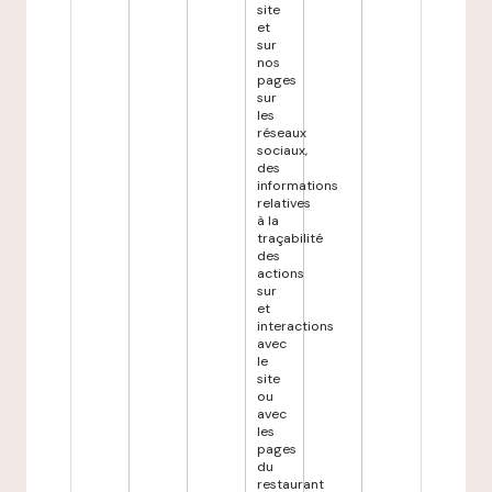
site
et
sur
nos
pages
sur
les
réseaux
sociaux,
des
informations
relatives
à la
traçabilité
des
actions
sur
et
interactions
avec
le
site
ou
avec
les
pages
du
restaurant