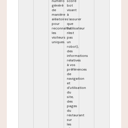
numéro
score
généré
bot
de
visant
manière
à
aléatoire
s'assurer
pour
que
reconnaître
l'utilisateur
les
n'est
visiteurs
pas
uniques.
un
robot),
des
informations
relatives
à vos
préférences
de
navigation
et
d'utilisation
du
site,
des
pages
du
restaurant
sur
les