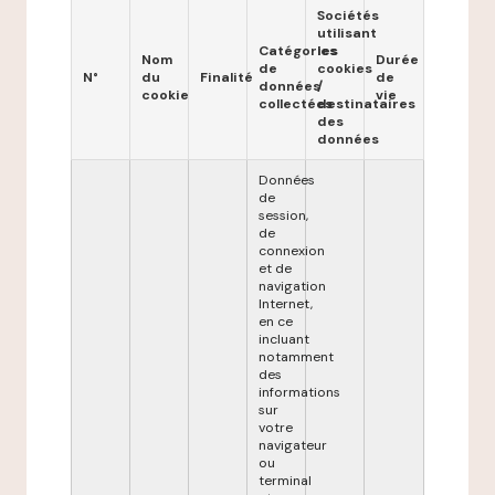
Sociétés
utilisant
Catégories
les
Nom
Durée
de
cookies
N°
du
Finalité
de
données
/
cookie
vie
collectées
destinataires
des
données
Données
de
session,
de
connexion
et de
navigation
Internet,
en ce
incluant
notamment
des
informations
sur
votre
navigateur
ou
terminal