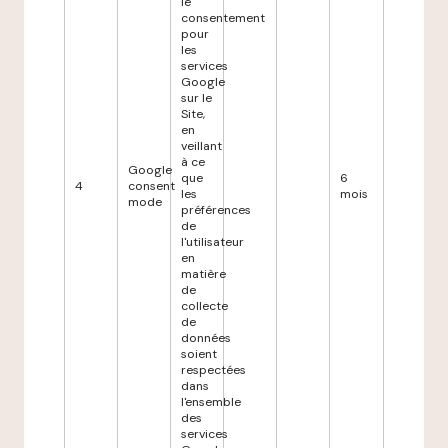
le
consentement
pour
les
services
Google
sur le
Site,
en
veillant
à ce
Google
que
6
4
consent
les
mois
mode
préférences
de
l'utilisateur
en
matière
de
collecte
de
données
soient
respectées
dans
l'ensemble
des
services