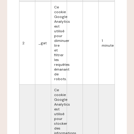
Ce
cookie
Google
Analytics
est
utilisé
pour
diminuer
1
2
_gat
lire
minute
et
filtrer
les
requêtes
émanant
de
robots.
Ce
cookie
Google
Analytics
est
utilisé
pour
stocker
des
informations