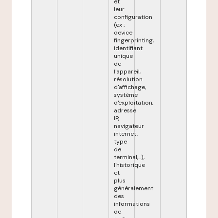
et
leur
configuration
(ex :
device
fingerprinting,
identifiant
unique
de
l'appareil,
résolution
d'affichage,
système
d'exploitation,
adresse
IP,
navigateur
internet,
type
de
terminal,...),
l'historique
et
plus
généralement
des
informations
de