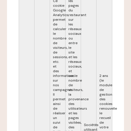
Ce
les
cookie
pages
Google
du
Analytics,
restaurant
permet
sur
de
les
calculer
réseaux
le
sociaux
nombre
ou
de
entre
visiteurs,
le
de
site
sessions,
et les
etc.
réseaux
et
sociaux,
des
et
informations
sur le
2 ans
sur
nombre
(le
nos
de
module
campagnes.
visiteurs,
de
Il
la
gestion
permet
provenance
des
ainsi
des
cookies
de
utilisateurs
renouvelle
réaliser
et les
le
un
pages
recueil
suivi
visitées,
de
Sociétés
de
des
votre
utilisant