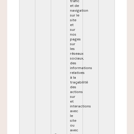
trafic
et de
navigation
sur le
site
et
sur
nos
pages
sur
les
réseaux
sociaux,
des
informations
relatives
à la
traçabilité
des
actions
sur
et
interactions
avec
le
site
ou
avec