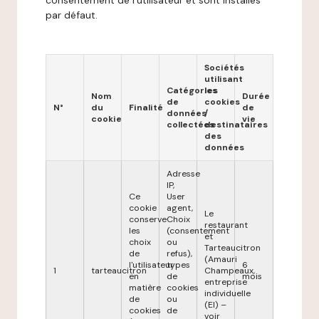
consentement de l'utilisateur et sont installés
par défaut.
Sociétés
utilisant
Catégories
les
Nom
Durée
de
cookies
N°
du
Finalité
de
données
/
cookie
vie
collectées
destinataires
des
données
Adresse
IP,
Ce
User
cookie
agent,
Le
conserve
Choix
restaurant
les
(consentement
et
choix
ou
Tarteaucitron
de
refus),
(Amauri
l'utilisateur
types
6
1
tarteaucitron
Champeaux,
en
de
mois
entreprise
matière
cookies
individuelle
de
ou
(EI) –
cookies
de
voir