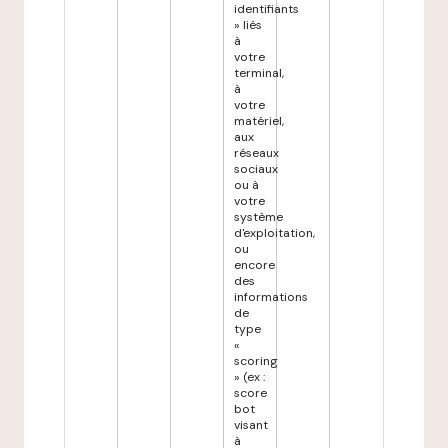
identifiants
» liés
à
votre
terminal,
à
votre
matériel,
aux
réseaux
sociaux
ou à
votre
système
d'exploitation,
ou
encore
des
informations
de
type
«
scoring
» (ex :
score
bot
visant
à