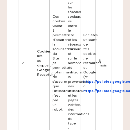
sur
les
réseaux
Ces
sociaux
cookies
ou
visent
entre
à
le
permettre
site
Sociétés
d'assurer
et les
utilisant
la
réseaux
de
sécurisation
sociaux,
tels
Cookies
du
et
cookies
liés
Site
sur le
: le
au
6
2
et
nombre
restaurant
dispositif
mois
permettent
de
et
Google
notamment
visiteurs,
Google
Recaptcha
de
la
(cf.
s'assurer
provenance
https://policies.google.
que
des
ou
l'utilisateur
utilisateurs
https://policies.google.
n'est
et les
pas
pages
un
visitées,
robot.
des
informations
de
type
«