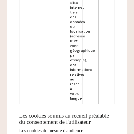
sites
internet
tiers,
des
données
de
localisation
(adresse
IP et
zone
géographique
par
exemple),
des
informations
relatives
au
réseau,
à
votre
langue.
Les cookies soumis au recueil préalable
du consentement de l'utilisateur
Les cookies de mesure d'audience