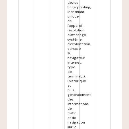
device
fingerprinting,
identifiant
unique
de
l'appareil,
résolution
d'affichage,
système
d'exploitation,
adresse
IP,
navigateur
internet,
type
de
terminal,...),
l'historique
et
plus
généralement
des
informations
de
trafic
et de
navigation
sur le