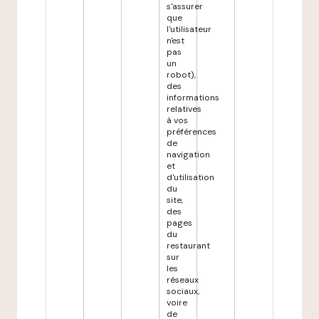
s'assurer
que
l'utilisateur
n'est
pas
un
robot),
des
informations
relatives
à vos
préférences
de
navigation
et
d'utilisation
du
site,
des
pages
du
restaurant
sur
les
réseaux
sociaux,
voire
de