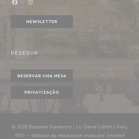
Facebook ((abre numa nova janela))
Instagram ((abre numa nova janela))
NEWSLETTER
RESERVA
RESERVAR UMA MESA
PRIVATIZAÇÃO
© 2026 Brasserie Parisienne | Le Grand Colbert | Paris
((abre
1910 — Website do restaurante criado por
Zenchef