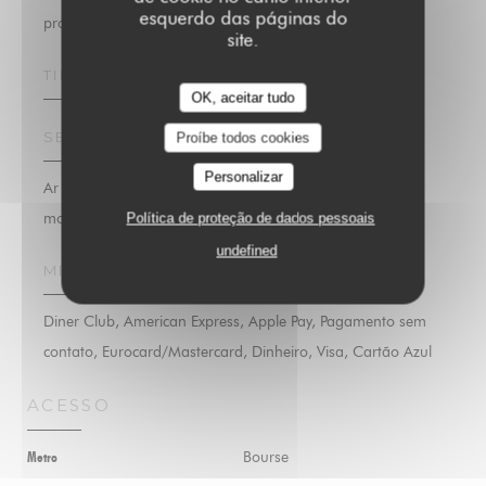
esquerdo das páginas do
produtos frescos, Caseiro
site.
TIPO DE EMPRESA
OK, aceitar tudo
SERVIÇOS
Proíbe todos cookies
Personalizar
Ar condicionado, Privatização, Acesso para pessoas com
mobilidade reduzida
Política de proteção de dados pessoais
undefined
MÉTODOS DE PAGAMENTO
Diner Club, American Express, Apple Pay, Pagamento sem
contato, Eurocard/Mastercard, Dinheiro, Visa, Cartão Azul
ACESSO
Bourse
Metro