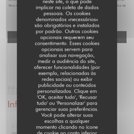
neste site, o que pode
Para mais informações sobre o tratamento dos seus dados, consulte a nossa
política de
implicar na coleta de dados
privacidade
.
pessoais. Os cookies
denominados «necessários»
são obrigatórios e instalados
por padrão. Outros cookies
opcionais requerem seu
consentimento. Esses cookies
opcionais servem para
analisar sua navegação,
medir a audiência do site,
oferecer funcionalidades (por
exemplo, relacionadas às
redes sociais) ou exibir
publicidade ou conteúdos
BRASSERIE PARISIENNE | LE GRAND
personalizados. Clique em
COLBERT | PARIS 1910
PARIS
'OK, aceitar tudo', 'Recusar
Informações gerais
tudo' ou 'Personalizar' para
gerenciar suas preferências.
Você pode alterar suas
escolhas a qualquer
CULINÁRIA
momento clicando no ícone
de cookie no canto inferior