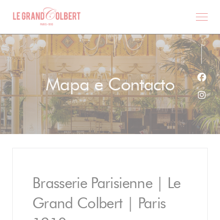
Painel de Gerenciamento de Cookies
Mapa e Contacto
Face
Inst
Brasserie Parisienne | Le
Grand Colbert | Paris