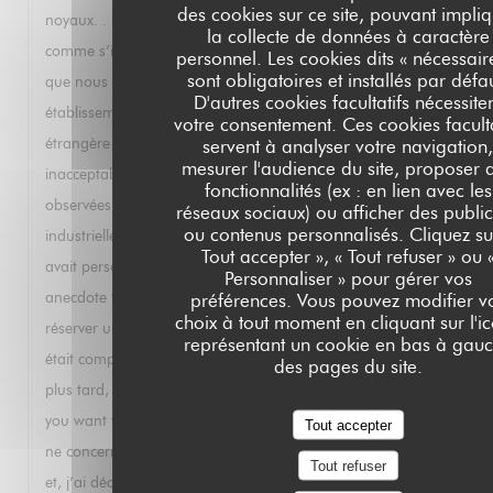
des cookies sur ce site, pouvant impli
noyaux. . Le Paris Brest commandé par la suite était sec
la collecte de données à caractère
comme s’il avait été préparé il y a plusieurs jours. Je sais
personnel. Les cookies dits « nécessair
sont obligatoires et installés par défa
que nous sommes au mois d’août et que votre
D'autres cookies facultatifs nécessite
établissement travaille essentiellement avec un clientèle
votre consentement. Ces cookies faculta
étrangère moins exigeante mais je trouve tout cela
servent à analyser votre navigation
mesurer l'audience du site, proposer 
inacceptable. Cela fait suite à d’autres déconvenues
fonctionnalités (ex : en lien avec les
observées lors de mes précédents passages: mayonnaise
réseaux sociaux) ou afficher des public
ou contenus personnalisés. Cliquez su
industrielle avec un homard parce que, dixit le serveur, il n’y
Tout accepter », « Tout refuser » ou 
avait personne pour faire la mayonnaise ce jour là. Autre
Personnaliser » pour gérer vos
anecdote très instructive : j’ai téléphoné un soir pour
préférences. Vous pouvez modifier v
choix à tout moment en cliquant sur l'i
réserver une table et il m’a été répondu que le restaurant
représentant un cookie en bas à gau
était complet. Ayant réessayé en anglais quelques minutes
des pages du site.
plus tard, j’ai eu droit à un « of course sir, at what time do
you want to book »? Cela s’appelle de la discrimination qui
Tout accepter
ne concerne pas que les personnes racisees. Pour toutes ces
Tout refuser
et, j’ai décidé de rayer votre établissement de mes listes et je