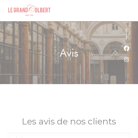
Personnalisation de vos choix en matière de cookies
Avis
Face
Inst
Les avis de nos clients