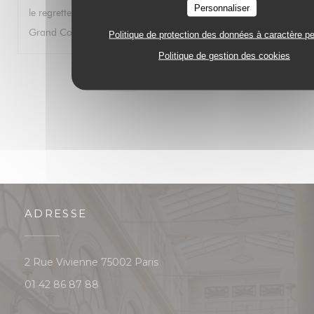
Personnaliser
le regrette car j’ai autrefois passé d’excellents moments au
Grand Colbert. Bien à vous. Gwénolé JAN
Politique de protection des données à caractère p
Politique de gestion des cookies
1
2
3
ADRESSE
((ouvre une nouvelle fenêtre))
2 Rue Vivienne 75002 Paris
01 42 86 87 88