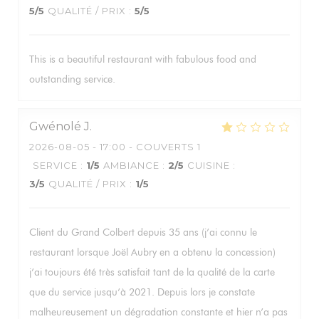
5
/5
QUALITÉ / PRIX
:
5
/5
This is a beautiful restaurant with fabulous food and
outstanding service.
Gwénolé
J
2026-08-05
- 17:00 - COUVERTS 1
SERVICE
:
1
/5
AMBIANCE
:
2
/5
CUISINE
:
3
/5
QUALITÉ / PRIX
:
1
/5
Client du Grand Colbert depuis 35 ans (j’ai connu le
restaurant lorsque Joël Aubry en a obtenu la concession)
j’ai toujours été très satisfait tant de la qualité de la carte
que du service jusqu’à 2021. Depuis lors je constate
malheureusement un dégradation constante et hier n’a pas