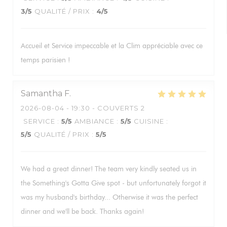
3
/5
QUALITÉ / PRIX
:
4
/5
Accueil et Service impeccable et la Clim appréciable avec ce
temps parisien !
Samantha
F
2026-08-04
- 19:30 - COUVERTS 2
SERVICE
:
5
/5
AMBIANCE
:
5
/5
CUISINE
:
5
/5
QUALITÉ / PRIX
:
5
/5
We had a great dinner! The team very kindly seated us in
the Something's Gotta Give spot - but unfortunately forgot it
was my husband's birthday... Otherwise it was the perfect
dinner and we'll be back. Thanks again!