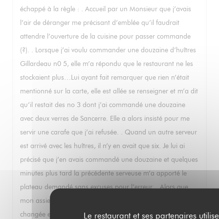
échappé à la règle : . Accueil par un Monsieur que j’avais
l’air de déranger me précisant d’emblée qu’il faudrait
attendre l’ouverture de la cuisine pour passer commande
(?). . Lorsque j’ai voulu commander une douzaine d’huîtres
Gillardeau n0 5, elle m’a répondu que le restaurant ne les
stockaient plus…Lui ayant fait remarquer que rien n’était
mentionné sur la carte, elle est allée se renseigner et m’a dit
qu’il restait des no 3 dont j’ai commandé une douzaine
avec deux verres de Sancerre. Elle a alors insisté pour me
servir une carafe que j’ai refusée. . Quand un autre serveur
est arrivé avec les huîtres, il n’y en avait que six. Je lui ai
précisé que j’en avais commandé une douzaine et quelques
minutes plus tard la précédente serveuse m’a apporté le
plateau demandé sans excuses pour l’erreur. . Alors que
mon assiette était pleine de noyaux d’olives, elle ne l’a pas
changée et j’ai dû manger mes huîtres au milieu des
Le restaurant et ses partenaires utilise