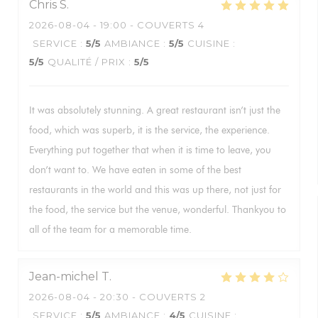
Chris
S
2026-08-04
- 19:00 - COUVERTS 4
SERVICE
:
5
/5
AMBIANCE
:
5
/5
CUISINE
:
5
/5
QUALITÉ / PRIX
:
5
/5
It was absolutely stunning. A great restaurant isn’t just the
food, which was superb, it is the service, the experience.
Everything put together that when it is time to leave, you
don’t want to. We have eaten in some of the best
restaurants in the world and this was up there, not just for
the food, the service but the venue, wonderful. Thankyou to
all of the team for a memorable time.
Jean-michel
T
2026-08-04
- 20:30 - COUVERTS 2
SERVICE
:
5
/5
AMBIANCE
:
4
/5
CUISINE
: