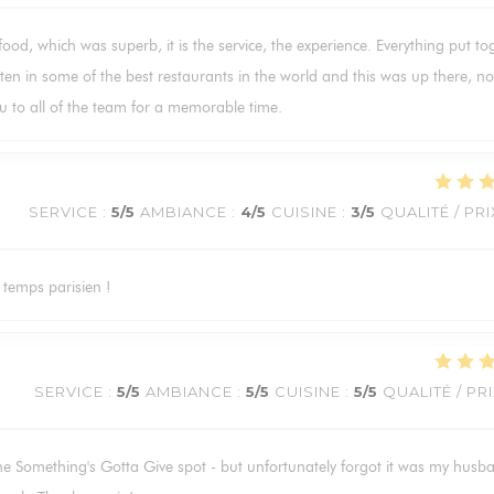
 food, which was superb, it is the service, the experience. Everything put to
ten in some of the best restaurants in the world and this was up there, not
u to all of the team for a memorable time.
SERVICE
:
5
/5
AMBIANCE
:
4
/5
CUISINE
:
3
/5
QUALITÉ / PRI
 temps parisien !
SERVICE
:
5
/5
AMBIANCE
:
5
/5
CUISINE
:
5
/5
QUALITÉ / PR
he Something's Gotta Give spot - but unfortunately forgot it was my husb