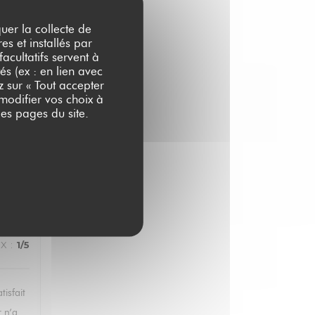
quer la collecte de
es et installés par
acultatifs servent à
X
:
4
/5
és (ex : en lien avec
z sur « Tout accepter
 modifier vos choix à
es pages du site.
IX
:
5
/5
IX
:
1
/5
tisfait
r n’a