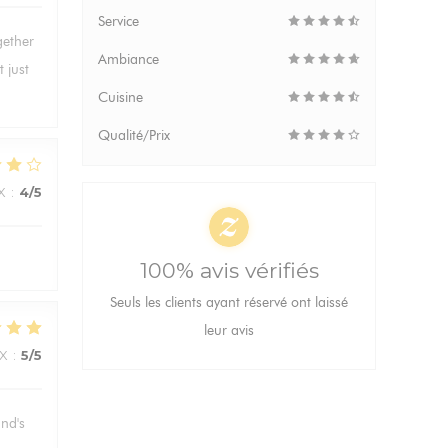
Service
gether
Ambiance
 just
Cuisine
Qualité/Prix
X
:
4
/5
100% avis vérifiés
Seuls les clients ayant réservé ont laissé
leur avis
IX
:
5
/5
and's