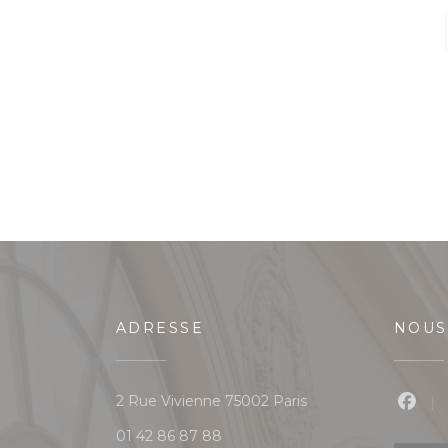
ADRESSE
NOUS
((ouvre une nouvelle
2 Rue Vivienne 75002 Paris
Face
01 42 86 87 88