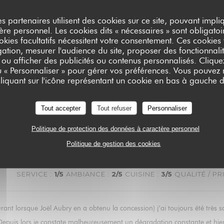
es partenaires utilisent des cookies sur ce site, pouvant impli
e personnel. Les cookies dits « nécessaires » sont obligatoir
okies facultatifs nécessitent votre consentement. Ces cookies f
SERVICE
:
4
/5
AMBIANCE
:
4
/5
CUISINE
:
5
/5
QUALITÉ / PRI
ation, mesurer l'audience du site, proposer des fonctionnalit
 ou afficher des publicités ou contenus personnalisés. Clique
ou « Personnaliser » pour gérer vos préférences. Vous pouvez
liquant sur l'icône représentant un cookie en bas à gauche d
SERVICE
:
5
/5
AMBIANCE
:
5
/5
CUISINE
:
5
/5
QUALITÉ / PR
Tout accepter
Tout refuser
Personnaliser
nding service.
Politique de protection des données à caractère personnel
Politique de gestion des cookies
SERVICE
:
1
/5
AMBIANCE
:
2
/5
CUISINE
:
3
/5
QUALITÉ / PR
ant lorsque Joël Aubry en a obtenu la concession) j’ai toujours été très sa
. Depuis lors je constate malheureusement un dégradation constante et hie