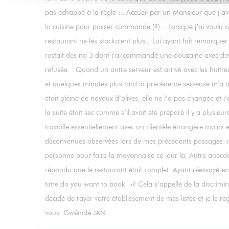
pas échappé à la règle : . Accueil par un Monsieur que j’av
la cuisine pour passer commande (?). . Lorsque j’ai voulu
restaurant ne les stockaient plus…Lui ayant fait remarquer qu
restait des no 3 dont j’ai commandé une douzaine avec deux 
refusée. . Quand un autre serveur est arrivé avec les huître
et quelques minutes plus tard la précédente serveuse m’a a
était pleine de noyaux d’olives, elle ne l’a pas changée et
la suite était sec comme s’il avait été préparé il y a plusi
travaille essentiellement avec un clientèle étrangère moins e
déconvenues observées lors de mes précédents passages: may
personne pour faire la mayonnaise ce jour là. Autre anecdote 
répondu que le restaurant était complet. Ayant réessayé en 
time do you want to book »? Cela s’appelle de la discrimina
décidé de rayer votre établissement de mes listes et je le r
vous. Gwénolé JAN