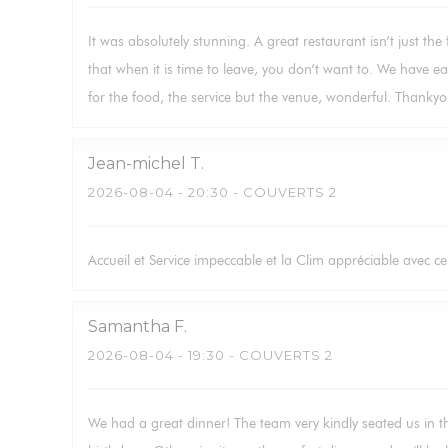
It was absolutely stunning. A great restaurant isn’t just the
that when it is time to leave, you don’t want to. We have ea
for the food, the service but the venue, wonderful. Thankyo
Jean-michel
T
2026-08-04
- 20:30 - COUVERTS 2
Accueil et Service impeccable et la Clim appréciable avec ce
Samantha
F
2026-08-04
- 19:30 - COUVERTS 2
We had a great dinner! The team very kindly seated us in t