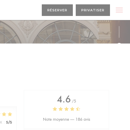
RÉSERVER
PRIVATISER
Face
Inst
4.6
/5
Note moyenne —
186 avis
IX
:
5
/5