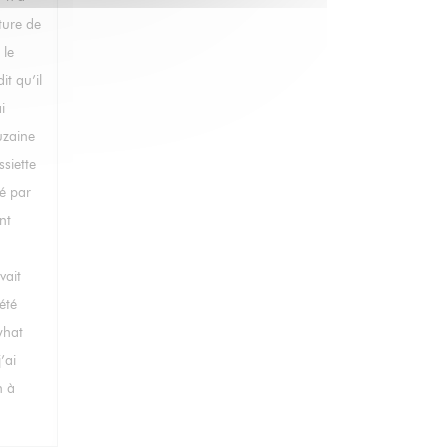
ture de
 le
it qu’il
i
uzaine
siette
dé par
nt
vait
été
what
’ai
n à