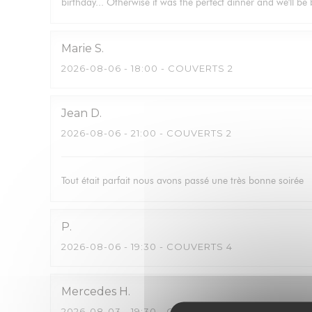
birthday... Otherwise it was the perfect dinner and we'll b
Marie
S
2026-08-06
- 18:00 - COUVERTS 2
Jean
D
2026-08-06
- 21:00 - COUVERTS 2
Tout était parfait nous avons passé une très bonne soirée
P
2026-08-06
- 19:30 - COUVERTS 4
Mercedes
H
2026-08-03
- 19:30 - COUVERTS 5