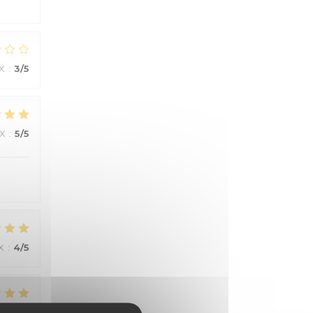
IX
:
3
/5
IX
:
5
/5
X
:
4
/5
X
:
4
/5