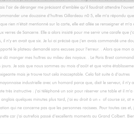
ais l’air de déranger me précisant d’emblée qu’il faudrait attendre l’ouver
 commander une douzaine d’huîtres Gillardeau n0 5, elle m’a répondu que
e rien n’était mentionné sur la carte, elle est allée se renseigner et m’a d
verres de Sancerre. Elle a alors insisté pour me servir une carafe que j’a
s, il n’y en avait que six. Je lui ai précisé que j’en avais commandé une do
pporté le plateau demandé sans excuses pour l’erreur. . Alors que mon as
 j’ai dû manger mes huîtres au milieu des noyaux. . Le Paris Brest comman
eurs jours. Je sais que nous sommes au mois d’août et que votre établisseme
xigeante mais je trouve tout cela inacceptable. Cela fait suite à d’autres
onnaise industrielle avec un homard parce que, dixit le serveur, il n’y a
très instructive : j’ai téléphoné un soir pour réserver une table et il m’a 
anglais quelques minutes plus tard, j’ai eu droit à un « of course sir, at 
tion qui ne concerne pas que les personnes racisees. Pour toutes ces et, j
egrette car j’ai autrefois passé d’excellents moments au Grand Colbert. Bie