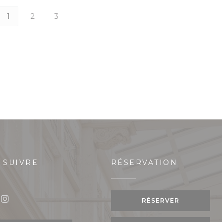
1
2
3
 SUIVRE
RÉSERVATION
 fenêtre))
RÉSERVER
book ((ouvre une nouvelle fenêtre))
Instagram ((ouvre une nouvelle fenêtre))