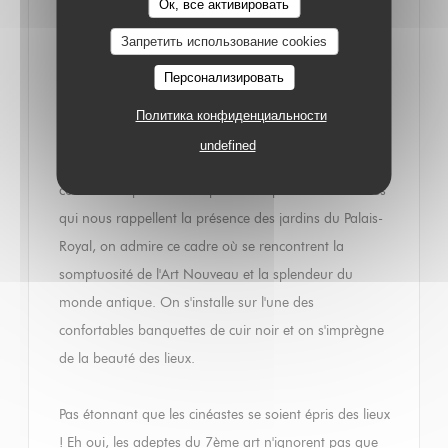
Ок, все активировать
décontracté, où se retrouvent les plats typiques de la
Запретить использование cookies
gastronomie française.
Персонализировать
Le décor nous amène à faire un véritable saut dans le
Политика конфиденциальности
temps, nous plongeant dans le Paris de la Belle
undefined
Époque. Entourés de miroirs, de mosaïques, de
colonnes et pilastres sculptés et de plantes luxuriantes
qui nous rappellent la présence des jardins du Palais-
Royal, on admire ce cadre où se rencontrent la
somptuosité de l'Art Nouveau et la splendeur du
monde antique. On s'installe sur l'une des
confortables banquettes de cuir noir et on s'imprègne
de la beauté des lieux.
Pas étonnant que les cinéastes se soient épris des lieux
! Eh oui, les adeptes du 7ème art n'ignorent pas que