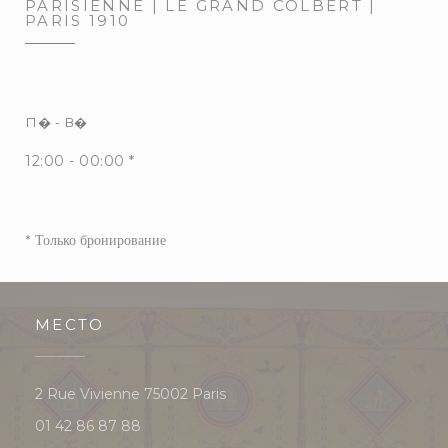
PARISIENNE | LE GRAND COLBERT |
PARIS 1910
П�
-
В�
12:00 - 00:00 *
* Только бронирование
МЕСТО
((открывается в новом окне))
2 Rue Vivienne 75002 Paris
01 42 86 87 88