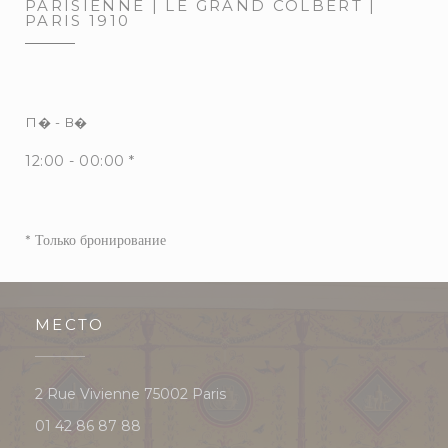
PARISIENNE | LE GRAND COLBERT |
PARIS 1910
П�
-
В�
12:00 - 00:00 *
* Только бронирование
МЕСТО
((открывается в новом окне))
2 Rue Vivienne 75002 Paris
01 42 86 87 88