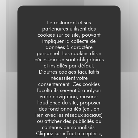
Le restaurant et ses
partenaires utilisent des
cookies sur ce site, pouvant
impliquer la collecte de
données à caractère
personnel. Les cookies dits «
nécessaires » sont obligatoires
et installés par défaut.
D'autres cookies facultatifs
nécessitent votre
consentement. Ces cookies
facultatifs servent à analyser
DU 16/03/2026 AU 16/03/2030 DE 08H00 À 00H00
votre navigation, mesurer
L'AVIS DE GAULT&MILLAU : LE GRAND
l'audience du site, proposer
COLBERT
des fonctionnalités (ex : en
lien avec les réseaux sociaux)
ou afficher des publicités ou
L'avis de Gault&Millau
contenus personnalisés.
Cliquez sur « Tout accepter »,