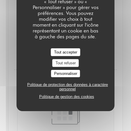
« Tout refuser » ou «
De la belle brasserie en continu 12h-minuit face à la
Personnaliser » pour gérer vos
bibliothèque Richelieu, look de bistrot parisien rétro et
préférences. Vous pouvez
modifier vos choix à tout
éternel, grande carte adaptée à toutes les envies et
moment en cliquant sur l'icône
cave de négoce.
représentant un cookie en bas
à gauche des pages du site.
PLUS
Tout accepter
((OUVRE UNE NOUVELLE FENÊ
D'INFORMATIONS
Tout refuser
Personnaliser
Politique de protection des données à caractère
personnel
Politique de gestion des cookies