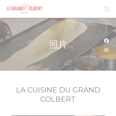
Cookie管理面板
照片
Fac
Ins
LA CUISINE DU GRAND
COLBERT