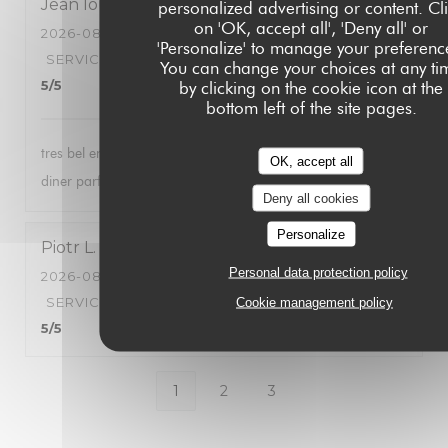
Jean louis
S
personalized advertising or content. Cl
on 'OK, accept all', 'Deny all' or
2026-08-02
- 20:00 - GUESTS 2
'Personalize' to manage your preferenc
SERVICE
:
5
/5
AMBIANCE
:
5
/5
FOOD
:
5
/5
VALUE
:
You can change your choices at any ti
5
/5
by clicking on the cookie icon at the
bottom left of the site pages.
tres bel endroit , personnel tres acceuillant et agreable , le
OK, accept all
diner parfait . nous avons passé une tres bonne soirée .
Deny all cookies
Personalize
Piotr
L
Personal data protection policy
2026-08-03
- 20:30 - GUESTS 2
SERVICE
:
5
/5
AMBIANCE
:
Cookie management policy
5
/5
FOOD
:
5
/5
VALUE
:
5
/5
1
2
3