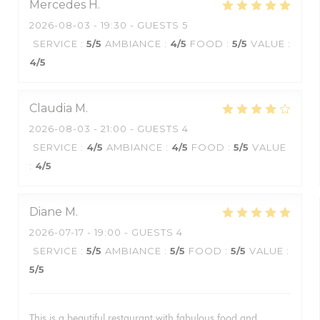
Mercedes
H
2026-08-03
- 19:30 - GUESTS 5
SERVICE
:
5
/5
AMBIANCE
:
4
/5
FOOD
:
5
/5
VALUE
:
4
/5
Claudia
M
2026-08-03
- 21:00 - GUESTS 4
SERVICE
:
4
/5
AMBIANCE
:
4
/5
FOOD
:
5
/5
VALUE
:
4
/5
Diane
M
2026-07-17
- 19:00 - GUESTS 4
SERVICE
:
5
/5
AMBIANCE
:
5
/5
FOOD
:
5
/5
VALUE
:
5
/5
This is a beautiful restaurant with fabulous food and