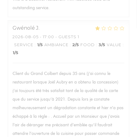
outstanding service.
Gwénolé
J
2026-08-05
- 17:00 - GUESTS 1
SERVICE
:
1
/5
AMBIANCE
:
2
/5
FOOD
:
3
/5
VALUE
:
1
/5
Client du Grand Colbert depuis 35 ans (j’ai connu le
restaurant lorsque Joël Aubry en a obtenu la concession)
j’ai toujours été très satisfait tant de la qualité de la carte
que du service jusqu’à 2021. Depuis lors je constate
malheureusement un dégradation constante et hier n’a pas
échappé à la règle : . Accueil par un Monsieur que j’avais
l’air de déranger me précisant d’emblée qu’il faudrait
attendre l’ouverture de la cuisine pour passer commande