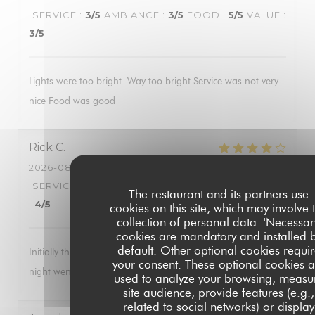
SERVICE
:
3
/5
AMBIANCE
:
3
/5
FOOD
:
5
/5
VALUE
:
3
/5
Lights were too bright. Way too bright Service was not very
nice Food was good
Rick
C
2026-08-01
- 19:00 - GUESTS 2
SERVICE
:
4
/5
AMBIANCE
:
5
/5
FOOD
:
4
/5
VALUE
The restaurant and its partners use
:
4
/5
cookies on this site, which may involve 
collection of personal data. 'Necessar
cookies are mandatory and installed 
default. Other optional cookies requi
Initially the wait staff was a bit pushy for us to order. As the
your consent. These optional cookies a
night went on they seemed to relax.
used to analyze your browsing, measu
site audience, provide features (e.g.,
related to social networks) or display