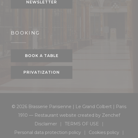
NEWSLETTER
BOOKING
BOOK A TABLE
PRIVATIZATION
© 2026 Brasserie Parisienne | Le Grand Colbert | Paris
((opens 
1910 — Restaurant website created by
Zenchef
Disclaimer
TERMS OF USE
((opens in a new window))
((opens in a new window
Personal data protection policy
Cookies policy
((opens in a new window))
((opens in a 