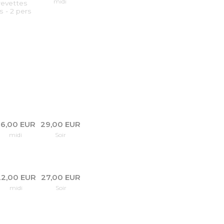
midi
crevettes
s - 2 pers
6,00 EUR
29,00 EUR
midi
Soir
22,00 EUR
27,00 EUR
midi
Soir