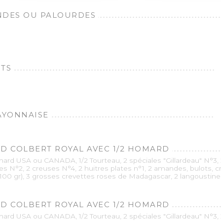
DES OU PALOURDES
TS
AYONNAISE
D COLBERT ROYAL AVEC 1/2 HOMARD
ard USA ou CANADA, 1/2 Tourteau, 2 spéciales "Gillardeau" N°3, 
res N°2, 2 creuses N°4, 2 huitres plates n°1, 2 amandes, bulots, 
(100 gr), 3 grosses crevettes roses de Madagascar, 2 langoustine
D COLBERT ROYAL AVEC 1/2 HOMARD
ard USA ou CANADA, 1/2 Tourteau, 2 spéciales "Gillardeau" N°3, 