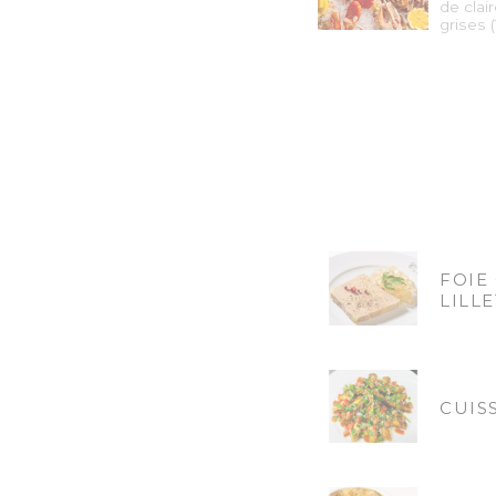
de clai
grises 
FOIE
LILLE
CUIS