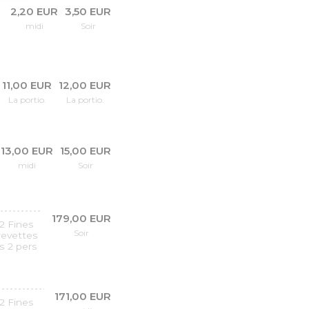
2,20 EUR
3,50 EUR
midi
Soir
11,00 EUR
12,00 EUR
La portio.
La portio.
13,00 EUR
15,00 EUR
midi
Soir
179,00 EUR
2 Fines
Soir
crevettes
s 2 pers
171,00 EUR
2 Fines