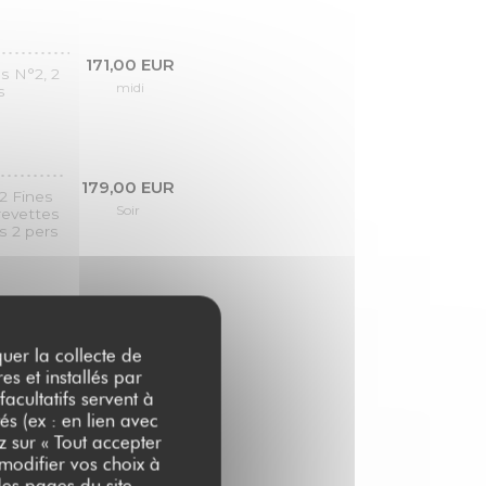
171,00 EUR
s N°2, 2
midi
s
179,00 EUR
2 Fines
Soir
crevettes
s 2 pers
9,00 EUR
86,00 EUR
midi
Soir
quer la collecte de
es et installés par
acultatifs servent à
6,90 EUR
8,00 EUR
és (ex : en lien avec
midi
Soir
z sur « Tout accepter
 modifier vos choix à
es pages du site.