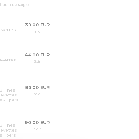
 pain de seigle.
39,00 EUR
revettes
midi
44,00 EUR
revettes
Soir
86,00 EUR
2 Fines
midi
crevettes
 - 1 pers
90,00 EUR
2 Fines
Soir
crevettes
s 1 pers