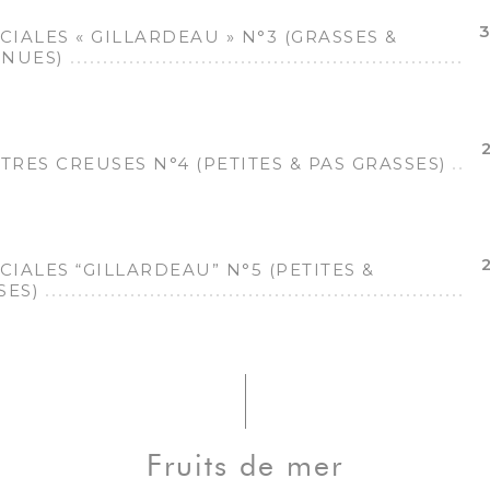
3
CIALES « GILLARDEAU » N°3 (GRASSES &
NUES)
ITRES CREUSES N°4 (PETITES & PAS GRASSES)
CIALES “GILLARDEAU” N°5 (PETITES &
SES)
Fruits de mer