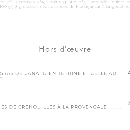
res N°2, 2 creuses N°4, 2 huitres plates n°1, 2 amandes, bulots, 
(100 gr), 3 grosses crevettes roses de Madagascar, 2 langoustine
Hors d'œuvre
2
 GRAS DE CANARD EN TERRINE ET GELÉE AU
T
SES DE GRENOUILLES À LA PROVENÇALE