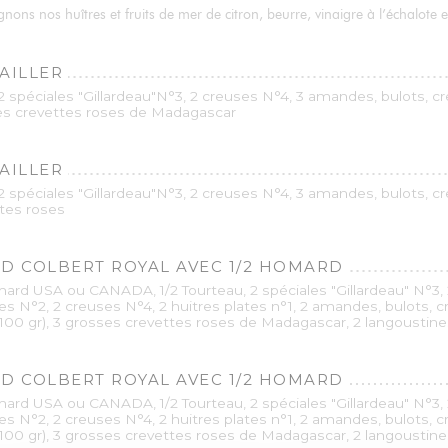
ns nos huîtres et fruits de mer de citron, beurre, vinaigre à l’échalote et
CAILLER
 2 spéciales "Gillardeau"N°3, 2 creuses N°4, 3 amandes, bulots, c
sses crevettes roses de Madagascar
CAILLER
 2 spéciales "Gillardeau"N°3, 2 creuses N°4, 3 amandes, bulots, c
ttes roses
D COLBERT ROYAL AVEC 1/2 HOMARD
ard USA ou CANADA, 1/2 Tourteau, 2 spéciales "Gillardeau" N°3, 
res N°2, 2 creuses N°4, 2 huitres plates n°1, 2 amandes, bulots, 
(100 gr), 3 grosses crevettes roses de Madagascar, 2 langoustines
D COLBERT ROYAL AVEC 1/2 HOMARD
ard USA ou CANADA, 1/2 Tourteau, 2 spéciales "Gillardeau" N°3, 
res N°2, 2 creuses N°4, 2 huitres plates n°1, 2 amandes, bulots, 
(100 gr), 3 grosses crevettes roses de Madagascar, 2 langoustine