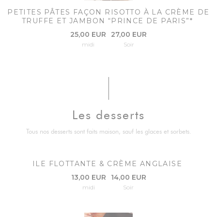
PETITES PÂTES FAÇON RISOTTO À LA CRÈME DE
TRUFFE ET JAMBON “PRINCE DE PARIS”*
25,00 EUR
27,00 EUR
midi
Soir
Les desserts
Tous nos desserts sont faits maison, sauf les glaces et sorbets.
ILE FLOTTANTE & CRÈME ANGLAISE
13,00 EUR
14,00 EUR
midi
Soir