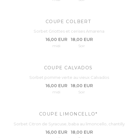
COUPE COLBERT
Sorbet Griottes et cerises Amarena
16,00 EUR
18,00 EUR
midi
Soir
COUPE CALVADOS
Sorbet pomme verte au vieux Calvados
16,00 EUR
18,00 EUR
midi
Soir
COUPE LIMONCELLO*
Sorbet Citron de Syracuse, baba au limoncello, chantilly
16,00 EUR
18,00 EUR