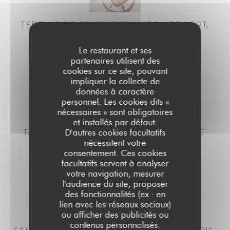
TERRINE DE CAMPAGNE AU POIVRE VERT,
COMPOTÉE D'OIGNONS
15,00 EUR
17,00 EUR
Le restaurant et ses
midi
Soir
partenaires utilisent des
cookies sur ce site, pouvant
impliquer la collecte de
données à caractère
personnel. Les cookies dits «
nécessaires » sont obligatoires
et installés par défaut.
D'autres cookies facultatifs
TARTARE DE THON AU PONZU & SÉSAME
nécessitent votre
21,00 EUR
23,00 EUR
consentement. Ces cookies
midi
Soir
facultatifs servent à analyser
votre navigation, mesurer
l'audience du site, proposer
des fonctionnalités (ex : en
lien avec les réseaux sociaux)
ou afficher des publicités ou
contenus personnalisés.