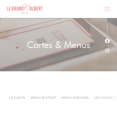
Personnalisation de vos choix en matière de cookies
Cartes & Menus
Face
Inst
LA CARTE
MENU BISTROT
MENU PARISIEN
LES CHOUCR