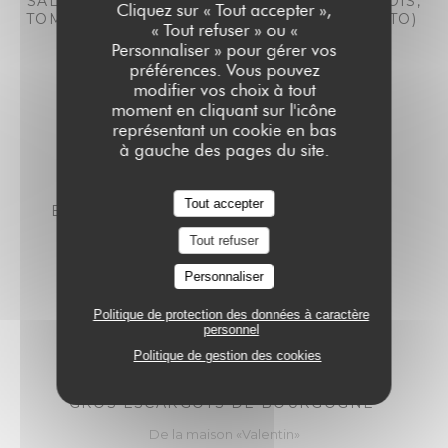
SALADE COLBERT (ROMAINE, ŒUF, ANCHOIS,
Cliquez sur « Tout accepter »,
TOMATES CERISES & PAIN GRILLÉ AU PESTO)
« Tout refuser » ou «
18,00 EUR
20,00 EUR
Personnaliser » pour gérer vos
préférences. Vous pouvez
midi
Soir
modifier vos choix à tout
moment en cliquant sur l'icône
représentant un cookie en bas
à gauche des pages du site.
Tout accepter
BURATTA, TOMATES FRAÎCHES & PESTO
17,00 EUR
19,00 EUR
Tout refuser
midi
Soir
Personnaliser
Politique de protection des données à caractère
personnel
Politique de gestion des cookies
GROS ESCARGOTS DE BOURGOGNE
De la maison «Valentin»