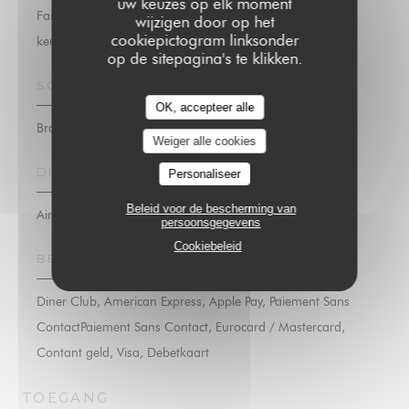
uw keuzes op elk moment
Familie keuken, zeevruchten, vers product, Traditionele
wijzigen door op het
cookiepictogram linksonder
keuken, Eigengemaakt
op de sitepagina's te klikken.
SOORT BEDRIJF
OK, accepteer alle
Brasserie
Weiger alle cookies
DIENSTEN
Personaliseer
Beleid voor de bescherming van
Airconditioning, Private Hire, Geblokkeerde toegang, Wifi
persoonsgegevens
Cookiebeleid
BETAALMETHODEN
Diner Club, American Express, Apple Pay, Paiement Sans
ContactPaiement Sans Contact, Eurocard / Mastercard,
Contant geld, Visa, Debetkaart
TOEGANG