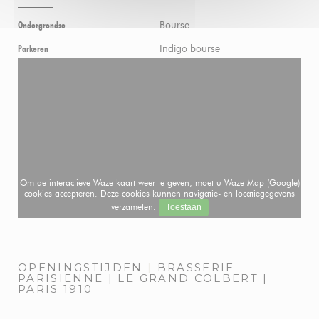
Bourse
Ondergrondse
Indigo bourse
Parkeren
Om de interactieve Waze-kaart weer te geven, moet u Waze Map (Google)
cookies accepteren. Deze cookies kunnen navigatie- en locatiegegevens
verzamelen.
Toestaan
OPENINGSTIJDEN
BRASSERIE
PARISIENNE | LE GRAND COLBERT |
PARIS 1910