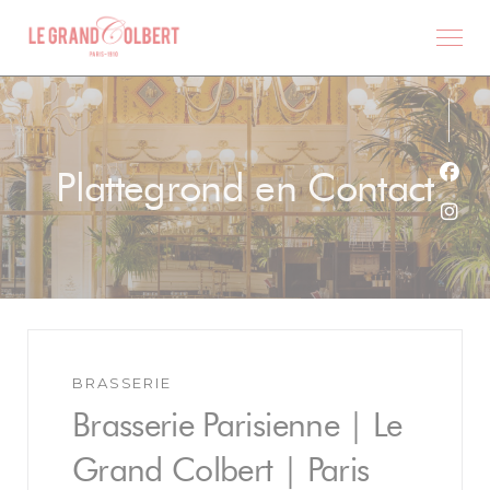
Cookies beheer paneel
Plattegrond en Contact
Face
Inst
BRASSERIE
Brasserie Parisienne | Le
Grand Colbert | Paris