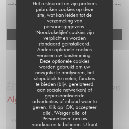
Het restaurant en zijn partners
marketing via het Bel-me-niet Register:
bel-me-niet.nl
. Voor meer informatie over hoe wij
gebruiken cookies op deze
uw gegevens verwerken, zie ons
privacybeleid
.
site, wat kan leiden tot de
verzameling van
persoonsgegevens.
'Noodzakelijke' cookies zijn
verplicht en worden
standaard geïnstalleerd.
Andere optionele cookies
vereisen uw toestemming.
Deze optionele cookies
worden gebruikt om uw
navigatie te analyseren, het
sitepubliek te meten, functies
BRASSERIE PARISIENNE | LE GRAND
te bieden (bijv. gerelateerd
COLBERT | PARIS 1910
BRASSERIE
PARIS
aan sociale netwerken) of
gepersonaliseerde
Algemene informatie
advertenties of inhoud weer te
geven. Klik op 'OK, accepteer
alle', 'Weiger alle' of
'Personaliseer' om uw
KEUKEN
voorkeuren te beheren. U kunt