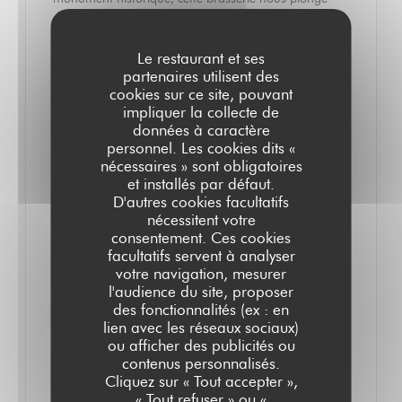
dans le Paris d'antan et nous régale avec une carte
qui met la gastronomie française à l'honneur. Une
Le restaurant et ses
incarnation gourmande de ce qui fait le charme de la
partenaires utilisent des
cookies sur ce site, pouvant
capitale !
impliquer la collecte de
données à caractère
personnel. Les cookies dits «
Il est de ces adresses sans lesquelles Paris ne serait
nécessaires » sont obligatoires
pas tout à fait Paris, et le Grand Colbert fait partie de
et installés par défaut.
ces lieux iconiques. Né avec la galerie Colbert en
D'autres cookies facultatifs
nécessitent votre
1828, c'était à l'origine un magasin de nouveautés qui
consentement. Ces cookies
s'appelait alors "Au Grand Colbert". Ce n'est qu'en
facultatifs servent à analyser
votre navigation, mesurer
1900 que l'adresse devint un restaurant connu pour
l'audience du site, proposer
être l'un des bouillons les moins cher de la capitale.
des fonctionnalités (ex : en
Repris en 1985 par la Bibliothèque nationale de
lien avec les réseaux sociaux)
ou afficher des publicités ou
France après des années de fermeture, c'est
contenus personnalisés.
désormais une brasserie parisienne iconique, au chic
Cliquez sur « Tout accepter »,
« Tout refuser » ou «
décontracté, où se retrouvent les plats typiques de la