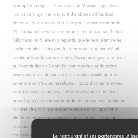
échappé à la règle : . Accueil par un Monsieur que j’avais
l’air de déranger me précisant d’emblée qu’il faudrait
attendre l’ouverture de la cuisine pour passer commande
(?). . Lorsque j’ai voulu commander une douzaine d’huîtres
Gillardeau n0 5, elle m’a répondu que le restaurant ne les
stockaient plus…Lui ayant fait remarquer que rien n’était
mentionné sur la carte, elle est allée se renseigner et m’a dit
qu’il restait des no 3 dont j’ai commandé une douzaine
avec deux verres de Sancerre. Elle a alors insisté pour me
servir une carafe que j’ai refusée. . Quand un autre serveur
est arrivé avec les huîtres, il n’y en avait que six. Je lui ai
précisé que j’en avais commandé une douzaine et quelques
minutes plus tard la précédente serveuse m’a apporté le
plateau demandé sans excuses pour l’erreur. . Alors que
mon assiette était pleine de noyaux d’olives, elle ne l’a pas
changée et j’ai dû manger mes huîtres au milieu des
Le restaurant et ses partenaires utilise