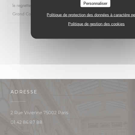
Personnaliser
le regrette car j’ai autrefois passé d’excellents moments au
Grand Colbert. Bien à vous. Gwénolé JAN
Politique de protection des données à caractère p
Politique de gestion des cookies
1
2
3
ADRESSE
((ouvre une nouvelle fenêtre))
2 Rue Vivienne 75002 Paris
01 42 86 87 88