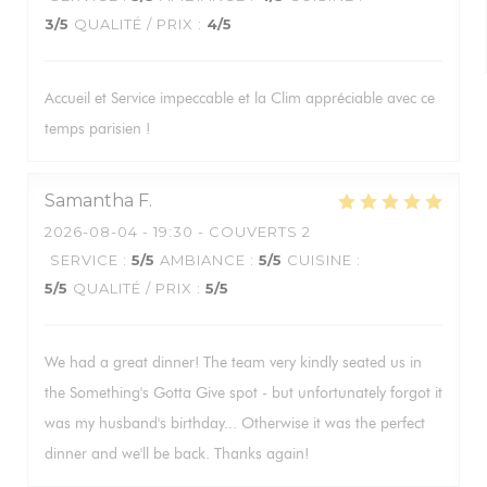
3
/5
QUALITÉ / PRIX
:
4
/5
Accueil et Service impeccable et la Clim appréciable avec ce
temps parisien !
Samantha
F
2026-08-04
- 19:30 - COUVERTS 2
SERVICE
:
5
/5
AMBIANCE
:
5
/5
CUISINE
:
5
/5
QUALITÉ / PRIX
:
5
/5
We had a great dinner! The team very kindly seated us in
the Something's Gotta Give spot - but unfortunately forgot it
was my husband's birthday... Otherwise it was the perfect
dinner and we'll be back. Thanks again!