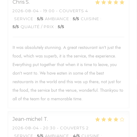
Chris
S
2026-08-04
- 19:00 - COUVERTS 4
SERVICE
:
5
/5
AMBIANCE
:
5
/5
CUISINE
:
5
/5
QUALITÉ / PRIX
:
5
/5
It was absolutely stunning. A great restaurant isn’t just the
food, which was superb, it is the service, the experience.
Everything put together that when it is time to leave, you
don’t want to. We have eaten in some of the best
restaurants in the world and this was up there, not just for
the food, the service but the venue, wonderful. Thankyou to
all of the team for a memorable time.
Jean-michel
T
2026-08-04
- 20:30 - COUVERTS 2
SERVICE
:
5
/5
AMBIANCE
:
4
/5
CUISINE
: