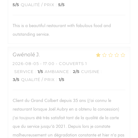
5
/5
QUALITÉ / PRIX
:
5
/5
This is a beautiful restaurant with fabulous food and
outstanding service.
Gwénolé
J
2026-08-05
- 17:00 - COUVERTS 1
SERVICE
:
1
/5
AMBIANCE
:
2
/5
CUISINE
:
3
/5
QUALITÉ / PRIX
:
1
/5
Client du Grand Colbert depuis 35 ans (j’ai connu le
restaurant lorsque Joël Aubry en a obtenu la concession)
j’ai toujours été très satisfait tant de la qualité de la carte
que du service jusqu’à 2021. Depuis lors je constate
malheureusement un dégradation constante et hier n’a pas