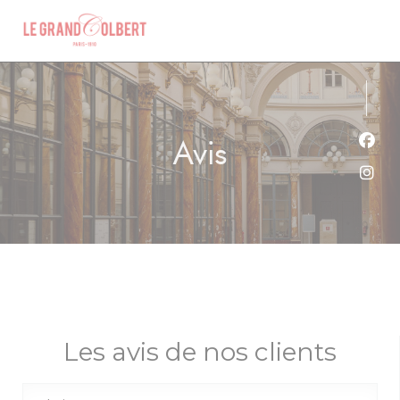
Personnalisation de vos choix en matière de cookies
Avis
Face
Inst
Les avis de nos clients