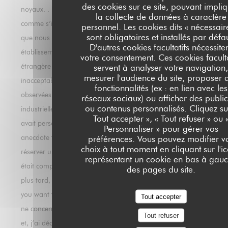
des cookies sur ce site, pouvant impli
noyaux. . Le Paris Brest commandé par la suite était sec
la collecte de données à caractère
comme s’il avait été préparé il y a plusieurs jours. Je sais
personnel. Les cookies dits « nécessair
sont obligatoires et installés par défa
que nous sommes au mois d’août et que votre
D'autres cookies facultatifs nécessite
établissement travaille essentiellement avec un clientèle
votre consentement. Ces cookies faculta
étrangère moins exigeante mais je trouve tout cela
servent à analyser votre navigation
mesurer l'audience du site, proposer 
inacceptable. Cela fait suite à d’autres déconvenues
fonctionnalités (ex : en lien avec les
observées lors de mes précédents passages: mayonnaise
réseaux sociaux) ou afficher des public
ou contenus personnalisés. Cliquez su
industrielle avec un homard parce que, dixit le serveur, il n’y
Tout accepter », « Tout refuser » ou 
avait personne pour faire la mayonnaise ce jour là. Autre
Personnaliser » pour gérer vos
anecdote très instructive : j’ai téléphoné un soir pour
préférences. Vous pouvez modifier v
choix à tout moment en cliquant sur l'i
réserver une table et il m’a été répondu que le restaurant
représentant un cookie en bas à gau
était complet. Ayant réessayé en anglais quelques minutes
des pages du site.
plus tard, j’ai eu droit à un « of course sir, at what time do
you want to book »? Cela s’appelle de la discrimination qui
Tout accepter
ne concerne pas que les personnes racisees. Pour toutes ces
Tout refuser
et, j’ai décidé de rayer votre établissement de mes listes et je