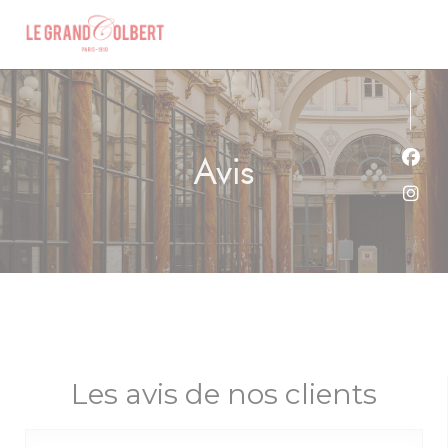
Personnalisation de vos choix en matière de cookies
Avis
Face
Inst
Les avis de nos clients