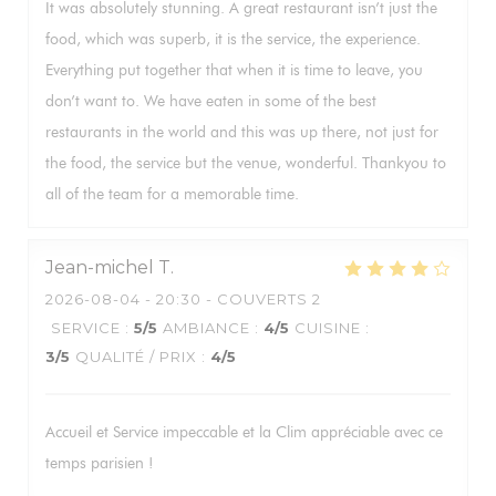
It was absolutely stunning. A great restaurant isn’t just the
food, which was superb, it is the service, the experience.
Everything put together that when it is time to leave, you
don’t want to. We have eaten in some of the best
restaurants in the world and this was up there, not just for
the food, the service but the venue, wonderful. Thankyou to
all of the team for a memorable time.
Jean-michel
T
2026-08-04
- 20:30 - COUVERTS 2
SERVICE
:
5
/5
AMBIANCE
:
4
/5
CUISINE
:
3
/5
QUALITÉ / PRIX
:
4
/5
Accueil et Service impeccable et la Clim appréciable avec ce
temps parisien !