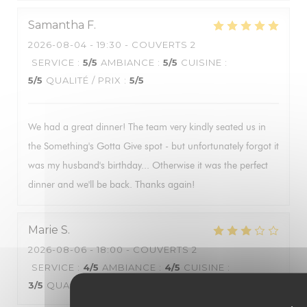
Samantha
F
2026-08-04
- 19:30 - COUVERTS 2
SERVICE
:
5
/5
AMBIANCE
:
5
/5
CUISINE
:
5
/5
QUALITÉ / PRIX
:
5
/5
We had a great dinner! The team very kindly seated us in
the Something's Gotta Give spot - but unfortunately forgot it
was my husband's birthday... Otherwise it was the perfect
dinner and we'll be back. Thanks again!
Marie
S
2026-08-06
- 18:00 - COUVERTS 2
SERVICE
:
4
/5
AMBIANCE
:
4
/5
CUISINE
:
3
/5
QUALITÉ / PRIX
:
3
/5