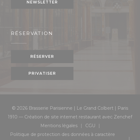
NEWSLETTER
RÉSERVATION
RÉSERVER
PRIVATISER
© 2026 Brasserie Parisienne | Le Grand Colbert | Paris
((o
1910 — Création de site internet restaurant avec
Zenchef
Mentions légales
CGU
((ouvre une nouvelle fenêtre))
((ouvre une nouvelle 
Politique de protection des données à caractère