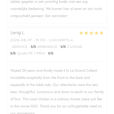
Lekker gegeten in een prachtig kader met een erg
vriendelijke bediening. We komen hier al jaren en zijn nooit
ontgoocheld geweest. Een aanrader!
Leng
L
2026-08-07
- 19:00 - COUVERTS 4
SERVICE
:
5
/5
AMBIANCE
:
5
/5
CUISINE
:
5
/5
QUALITÉ / PRIX
:
5
/5
Waited 20 years and finally made it to Le Grand Colbert.
Incredible hospitality from the front to the back and
especially at the table side. Our attendants were the very
best, thoughtful, humorous and down to earth to our family
of four. The roast chicken is a culinary master piece just like
in the movie SGG. Thank you for an unforgettable meal on
our anniversary.