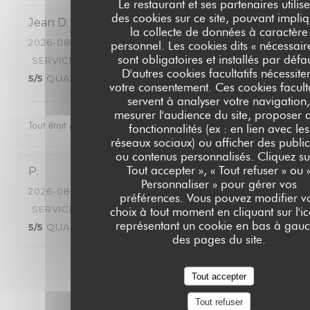
Le restaurant et ses partenaires utilise
des cookies sur ce site, pouvant impli
Jean
D
la collecte de données à caractère
2026-08-06
- 21:00 - COUVERTS 2
personnel. Les cookies dits « nécessair
sont obligatoires et installés par défa
SERVICE
:
5
/5
AMBIANCE
:
5
/5
CUISINE
:
D'autres cookies facultatifs nécessite
5
/5
QUALITÉ / PRIX
:
5
/5
votre consentement. Ces cookies faculta
servent à analyser votre navigation
mesurer l'audience du site, proposer 
Tout était parfait nous avons passé une très bonne soirée
fonctionnalités (ex : en lien avec les
réseaux sociaux) ou afficher des public
ou contenus personnalisés. Cliquez su
Tout accepter », « Tout refuser » ou 
P
Personnaliser » pour gérer vos
2026-08-06
- 19:30 - COUVERTS 4
préférences. Vous pouvez modifier v
SERVICE
:
5
/5
AMBIANCE
:
5
/5
CUISINE
:
choix à tout moment en cliquant sur l'i
représentant un cookie en bas à gau
5
/5
QUALITÉ / PRIX
:
4
/5
des pages du site.
1
2
3
Tout accepter
Tout refuser