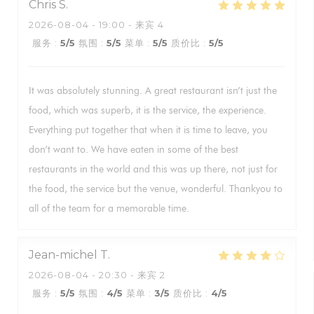
Chris
S
2026-08-04
- 19:00 - 来宾 4
服务
:
5
/5
氛围
:
5
/5
菜单
:
5
/5
质价比
:
5
/5
It was absolutely stunning. A great restaurant isn’t just the
food, which was superb, it is the service, the experience.
Everything put together that when it is time to leave, you
don’t want to. We have eaten in some of the best
restaurants in the world and this was up there, not just for
the food, the service but the venue, wonderful. Thankyou to
all of the team for a memorable time.
Jean-michel
T
2026-08-04
- 20:30 - 来宾 2
服务
:
5
/5
氛围
:
4
/5
菜单
:
3
/5
质价比
:
4
/5