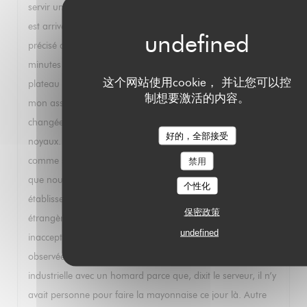
servir une carafe que j’ai refusée. . Quand un autre serveur
est arrivé avec les huîtres, il n’y en avait que six. Je lui ai
précisé que j’en avais commandé une douzaine et quelques
minutes plus tard la précédente serveuse m’a apporté le
这个网站使用cookie， 并让您可以控
plateau demandé sans excuses pour l’erreur. . Alors que
制想要激活的内容。
mon assiette était pleine de noyaux d’olives, elle ne l’a pas
changée et j’ai dû manger mes huîtres au milieu des
好的，全部接受
noyaux. . Le Paris Brest commandé par la suite était sec
comme s’il avait été préparé il y a plusieurs jours. Je sais
禁用
que nous sommes au mois d’août et que votre
个性化
établissement travaille essentiellement avec un clientèle
保密政策
étrangère moins exigeante mais je trouve tout cela
undefined
inacceptable. Cela fait suite à d’autres déconvenues
observées lors de mes précédents passages: mayonnaise
industrielle avec un homard parce que, dixit le serveur, il n’y
avait personne pour faire la mayonnaise ce jour là. Autre