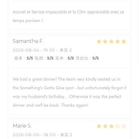
Accueil et Service impeccable et la Clim appréciable avec ce
temps parisien !
Samantha
F
2026-08-04
- 19:30 - 来宾 2
服务
:
5
/5
氛围
:
5
/5
菜单
:
5
/5
质价比
:
5
/5
We had a great dinner! The team very kindly seated us in
the Something's Gotta Give spot - but unfortunately forgot it
was my husband's birthday... Otherwise it was the perfect
dinner and we'll be back. Thanks again!
Marie
S
2026-08-06
- 18:00 - 来宾 2