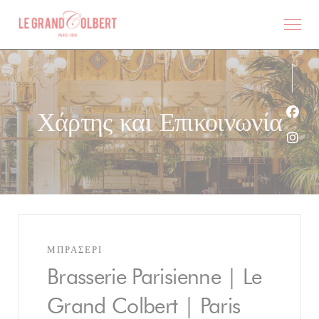
Πίνακας διαχείρισης "Μπισκότων" (Cookies)
Χάρτης και Επικοινωνία
Face
Inst
ΜΠΡΑΣΕΡΊ
Brasserie Parisienne | Le
Grand Colbert | Paris