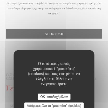
σε εμπορικές επικοινωνίες. Μπορείτε να εγγραφείτε στο Μητρώο του Άρθρου 11:
dpa.gr
. Για
περισσότερες πληροφορίες σχετικά με την επεξεργασία των δεδομένων σας, δείτε την
πολιτική
απορρήτου
.
Ο ιστότοπος αυτός
χρησιμοποιεί "μπισκότα"
(cookies) και σας επιτρέπει να
BRASSERIE PARISIENNE | LE GRAND
ελέγξετε τι θέλετε να
COLBERT | PARIS 1910
ΜΠΡΑΣΕΡΊ
PARIS
ενεργοποιήσετε
Γενικές πληροφορίες
OK, αποδοχή όλων
ΚΟΥΖΊΝΑ
Απόρριψε όλα τα "μπισκότα" (cookies)