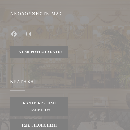
ΑΚΟΛΟΥΘΉΣΤΕ ΜΑΣ
Facebook ((ανοίγει σε νέο παράθυρο))
Instagram ((ανοίγει σε νέο παράθυρο))
ΕΝΗΜΕΡΩΤΙΚΌ ΔΕΛΤΊΟ
ΚΡΆΤΗΣΗ
ΚΆΝΤΕ ΚΡΆΤΗΣΗ
ΤΡΑΠΕΖΙΟΎ
ΙΔΙΩΤΙΚΟΠΟΊΗΣΗ