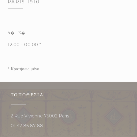
PARIS 1910
Δ�
-
Κ�
12:00 - 00:00 *
* Κρατήσεις μόνο
ΤΟΠΟΘΕΣΊΑ
((ανοίγει σε νέο παράθυρο))
2 Rue Vivienne 75002 Paris
01 42 86 87 88