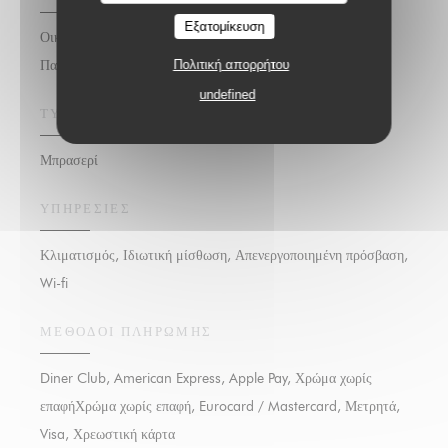
Εξατομίκευση
Οικογενειακή Κουζίνα, Θαλασσινά, νωπού προϊόντος,
Παραδοσιακή Κουζίνα, Σπιτικό
Πολιτική απορρήτου
undefined
ΤΎΠΟΣ ΕΠΙΧΕΊΡΗΣΗΣ
Μπρασερί
ΥΠΗΡΕΣΊΕΣ
Κλιματισμός, Ιδιωτική μίσθωση, Απενεργοποιημένη πρόσβαση,
Wi-fi
ΜΈΘΟΔΟΙ ΠΛΗΡΩΜΉΣ
Diner Club, American Express, Apple Pay, Χρώμα χωρίς
επαφήΧρώμα χωρίς επαφή, Eurocard / Mastercard, Μετρητά,
Visa, Χρεωστική κάρτα