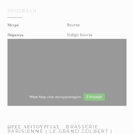
ΠΡΌΣΒΑΣΗ
Bourse
Μετρό
Indigo bourse
Πάρκινγκ
Waze Map είναι απενεργοποιημένο.
Επέτρεψε
ΏΡΕΣ ΛΕΙΤΟΥΡΓΊΑΣ
BRASSERIE
PARISIENNE | LE GRAND COLBERT |