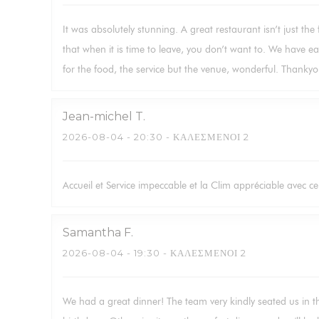
It was absolutely stunning. A great restaurant isn’t just the
that when it is time to leave, you don’t want to. We have ea
for the food, the service but the venue, wonderful. Thankyo
Jean-michel
T
2026-08-04
- 20:30 - ΚΑΛΕΣΜΈΝΟΙ 2
Accueil et Service impeccable et la Clim appréciable avec ce
Samantha
F
2026-08-04
- 19:30 - ΚΑΛΕΣΜΈΝΟΙ 2
We had a great dinner! The team very kindly seated us in t