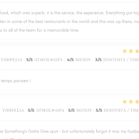
 food, which was superb, it is the service, the experience. Everything put to
ten in some of the best restaurants in the world and this was up there, not
u to all of the team for a memorable time.
ΥΠΗΡΕΣΊΑ
:
5
/5
ΑΤΜΌΣΦΑΙΡΑ
:
4
/5
ΜΕΝΟΎ
:
3
/5
ΠΟΙΌΤΗΤΑ / ΤΙΜ
 temps parisien !
ΥΠΗΡΕΣΊΑ
:
5
/5
ΑΤΜΌΣΦΑΙΡΑ
:
5
/5
ΜΕΝΟΎ
:
5
/5
ΠΟΙΌΤΗΤΑ / ΤΙ
he Something's Gotta Give spot - but unfortunately forgot it was my husb