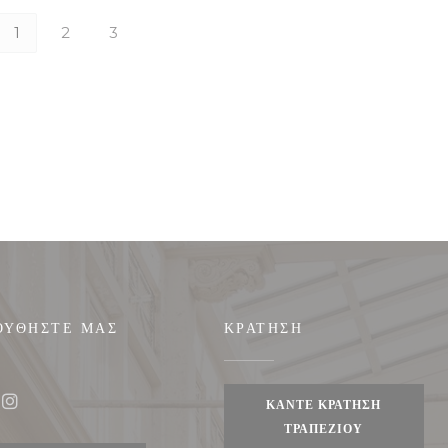
1
2
3
ΟΥΘΉΣΤΕ ΜΑΣ
ΚΡΆΤΗΣΗ
ο))
ΚΆΝΤΕ ΚΡΆΤΗΣΗ
ook ((ανοίγει σε νέο παράθυρο))
Instagram ((ανοίγει σε νέο παράθυρο))
ΤΡΑΠΕΖΙΟΎ