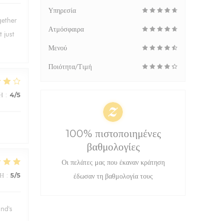
Υπηρεσία
gether
Ατμόσφαιρα
 just
Μενού
Ποιότητα/Τιμή
Ή
:
4
/5
100% πιστοποιημένες
βαθμολογίες
Οι πελάτες μας που έκαναν κράτηση
ΜΉ
:
5
/5
έδωσαν τη βαθμολογία τους
and's