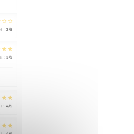
Ή
:
3
/5
ΜΉ
:
5
/5
Ή
:
4
/5
Ή
:
4
/5