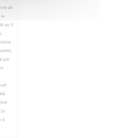
ture de
 le
it qu’il
i
uzaine
siette
dé par
nt
vait
été
what
’ai
n à