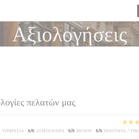
Αξιολογήσεις
λογίες πελατών μας
ΥΠΗΡΕΣΊΑ
:
5
/5
ΑΤΜΌΣΦΑΙΡΑ
:
5
/5
ΜΕΝΟΎ
:
5
/5
ΠΟΙΌΤΗΤΑ / ΤΙ