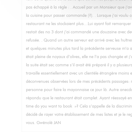
pas échappé à la règle : . Accueil par un Monsieur que j’av
la cuisine pour passer commande (?). . Lorsque j’ai voulu
restaurant ne les stockaient plus…Lui ayant fait remarquer qu
restait des no 3 dont j’ai commandé une douzaine avec deux 
refusée. . Quand un autre serveur est arrivé avec les huître
et quelques minutes plus tard la précédente serveuse m’a a
était pleine de noyaux d’olives, elle ne l’a pas changée et
la suite était sec comme s’il avait été préparé il y a plusi
travaille essentiellement avec un clientèle étrangère moins e
déconvenues observées lors de mes précédents passages: may
personne pour faire la mayonnaise ce jour là. Autre anecdote 
répondu que le restaurant était complet. Ayant réessayé en 
time do you want to book »? Cela s’appelle de la discrimina
décidé de rayer votre établissement de mes listes et je le r
vous. Gwénolé JAN