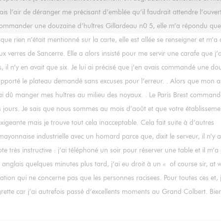
ais l’air de déranger me précisant d’emblée qu’il faudrait attendre l’ouver
 commander une douzaine d’huîtres Gillardeau n0 5, elle m’a répondu que
e rien n’était mentionné sur la carte, elle est allée se renseigner et m’a d
verres de Sancerre. Elle a alors insisté pour me servir une carafe que j’a
s, il n’y en avait que six. Je lui ai précisé que j’en avais commandé une do
pporté le plateau demandé sans excuses pour l’erreur. . Alors que mon as
 j’ai dû manger mes huîtres au milieu des noyaux. . Le Paris Brest comman
eurs jours. Je sais que nous sommes au mois d’août et que votre établisseme
xigeante mais je trouve tout cela inacceptable. Cela fait suite à d’autres
onnaise industrielle avec un homard parce que, dixit le serveur, il n’y a
très instructive : j’ai téléphoné un soir pour réserver une table et il m’a 
anglais quelques minutes plus tard, j’ai eu droit à un « of course sir, at 
tion qui ne concerne pas que les personnes racisees. Pour toutes ces et, j
egrette car j’ai autrefois passé d’excellents moments au Grand Colbert. Bie