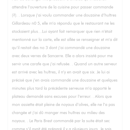
attendre l’ouverture de la cuisine pour passer commande
(?). . Lorsque j’ai voulu commander une douzaine d’huîtres
Gillardeau n0 5, elle m’a répondu que le restaurant ne les
stockaient plus…Lui ayant fait remarquer que rien n’était
mentionné sur la carte, elle est allée se renseigner et m’a dit
qu’il restait des no 3 dont j’ai commandé une douzaine
avec deux verres de Sancerre. Elle a alors insisté pour me
servir une carafe que j’ai refusée. . Quand un autre serveur
est arrivé avec les huîtres, il n’y en avait que six. Je lui ai
précisé que j’en avais commandé une douzaine et quelques
minutes plus tard la précédente serveuse m’a apporté le
plateau demandé sans excuses pour l’erreur. . Alors que
mon assiette était pleine de noyaux d’olives, elle ne l’a pas
changée et j’ai dû manger mes huîtres au milieu des
noyaux. . Le Paris Brest commandé par la suite était sec
comme s’il avait été préparé il y a plusieurs jours. Je sais