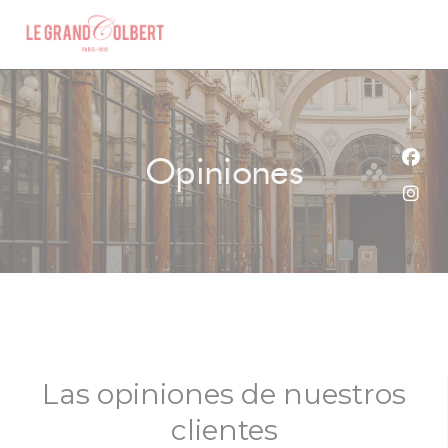
Personalización de sus opciones de cookies
Opiniones
Face
Inst
Las opiniones de nuestros
clientes