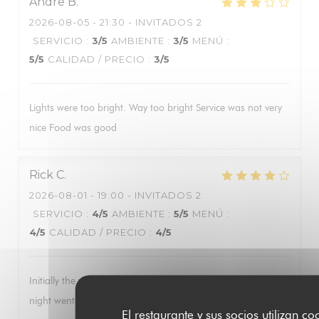
Andre
B
2026-08-05
- 21:30 - INVITADOS 2
SERVICIO
:
3
/5
AMBIENTE
:
3
/5
MENÚ
:
5
/5
CALIDAD / PRECIO
:
3
/5
Lights were too bright. Way too bright Service was not very
nice Food was good
Rick
C
2026-08-01
- 19:00 - INVITADOS 2
SERVICIO
:
4
/5
AMBIENTE
:
5
/5
MENÚ
:
4
/5
CALIDAD / PRECIO
:
4
/5
Initially the wait staff was a bit pushy for us to order. As the
night went on they seemed to relax.
El restaurante y sus socios utilizan co