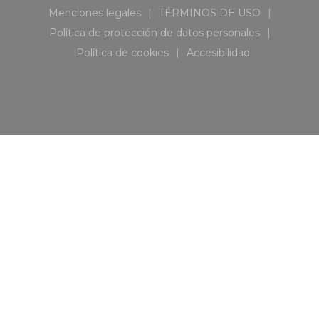
Menciones legales
TÉRMINOS DE USO
((abre en una nueva ventana))
((abre en una nueva
Política de protección de datos personales
((abre en una nueva ventana))
Política de cookies
Accesibilidad
((abre en una nueva ventana))
((abre en una nueva