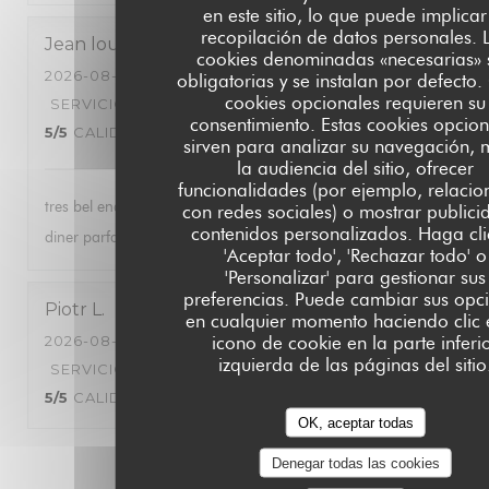
en este sitio, lo que puede implicar
recopilación de datos personales. 
Jean louis
S
cookies denominadas «necesarias» 
2026-08-02
- 20:00 - INVITADOS 2
obligatorias y se instalan por defecto.
cookies opcionales requieren su
SERVICIO
:
5
/5
AMBIENTE
:
5
/5
MENÚ
:
consentimiento. Estas cookies opcion
5
/5
CALIDAD / PRECIO
:
5
/5
sirven para analizar su navegación, 
la audiencia del sitio, ofrecer
funcionalidades (por ejemplo, relaci
tres bel endroit , personnel tres acceuillant et agreable , le
con redes sociales) o mostrar publici
contenidos personalizados. Haga cli
diner parfait . nous avons passé une tres bonne soirée .
'Aceptar todo', 'Rechazar todo' o
'Personalizar' para gestionar sus
preferencias. Puede cambiar sus opc
Piotr
L
en cualquier momento haciendo clic 
icono de cookie en la parte inferi
2026-08-03
- 20:30 - INVITADOS 2
izquierda de las páginas del sitio
SERVICIO
:
5
/5
AMBIENTE
:
5
/5
MENÚ
:
5
/5
CALIDAD / PRECIO
:
5
/5
OK, aceptar todas
Denegar todas las cookies
1
2
3