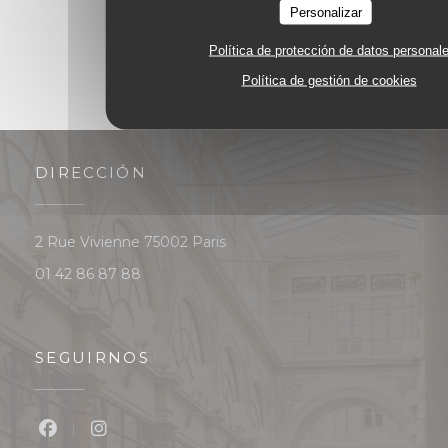
Personalizar
Política de protección de datos personal
Política de gestión de cookies
DIRECCIÓN
((abre en una nueva ventana))
2 Rue Vivienne 75002 Paris
01 42 86 87 88
SEGUIRNOS
Facebook ((abre en una nueva ventana))
Instagram ((abre en una nueva ventan