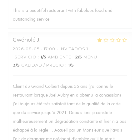
This is a beautiful restaurant with fabulous food and
outstanding service.
Gwénolé
J
2026-08-05
- 17:00 - INVITADOS 1
SERVICIO
:
1
/5
AMBIENTE
:
2
/5
MENÚ
:
3
/5
CALIDAD / PRECIO
:
1
/5
Client du Grand Colbert depuis 35 ans (j’ai connu le
restaurant lorsque Joël Aubry en a obtenu la concession)
j’ai toujours été très satisfait tant de la qualité de la carte
que du service jusqu’à 2021. Depuis lors je constate
malheureusement un dégradation constante et hier n’a pas
échappé à la règle : . Accueil par un Monsieur que j’avais
l’air de déranger me précisant d’emblée qu’il faudrait