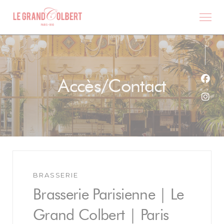
Personnalisation de vos choix en matière de cookies
Accès/Contact
Face
Inst
BRASSERIE
Brasserie Parisienne | Le
Grand Colbert | Paris