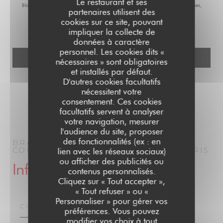
Le restaurant et ses
Bloctel :
bloctel.gouv.fr
. Pour plus d'informations sur le traitement de vos données,
partenaires utilisent des
consultez notre
politique de confidentialité
.
cookies sur ce site, pouvant
impliquer la collecte de
données à caractère
personnel. Les cookies dits «
nécessaires » sont obligatoires
et installés par défaut.
D'autres cookies facultatifs
nécessitent votre
consentement. Ces cookies
facultatifs servent à analyser
votre navigation, mesurer
l'audience du site, proposer
des fonctionnalités (ex : en
BRASSERIE PARISIENNE | LE GRAND
COLBERT | PARIS 1910
BRASSERIE
PARIS
lien avec les réseaux sociaux)
ou afficher des publicités ou
Infos pratiques
contenus personnalisés.
Cliquez sur « Tout accepter »,
« Tout refuser » ou «
Personnaliser » pour gérer vos
CUISINE
préférences. Vous pouvez
modifier vos choix à tout