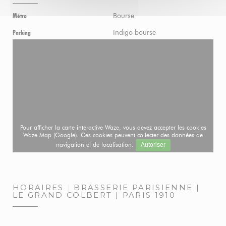
Bourse
Métro
Indigo bourse
Parking
Pour afficher la carte interactive Waze, vous devez accepter les cookies
Waze Map (Google). Ces cookies peuvent collecter des données de
navigation et de localisation.
Autoriser
HORAIRES
BRASSERIE PARISIENNE |
LE GRAND COLBERT | PARIS 1910