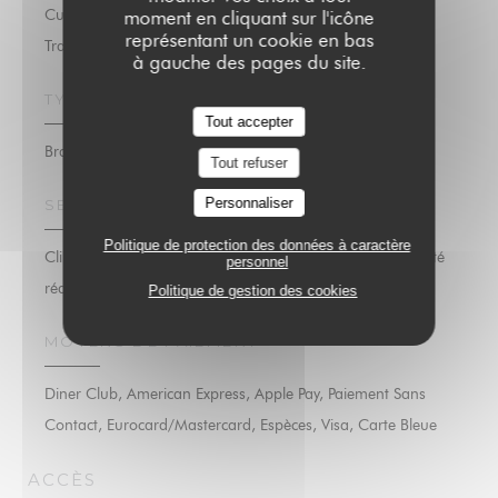
Cuisine Familiale , Fruits de mer, Produits frais, Cuisine
moment en cliquant sur l'icône
représentant un cookie en bas
Traditionnelle, Fait maison
à gauche des pages du site.
TYPE DE RESTAURANT
Tout accepter
Brasserie
Tout refuser
Personnaliser
SERVICES
Politique de protection des données à caractère
Climatisation, Privatisation, Accès aux personnes à mobilité
personnel
réduite, Wifi
Politique de gestion des cookies
MOYENS DE PAIEMENT
Diner Club, American Express, Apple Pay, Paiement Sans
Contact, Eurocard/Mastercard, Espèces, Visa, Carte Bleue
ACCÈS