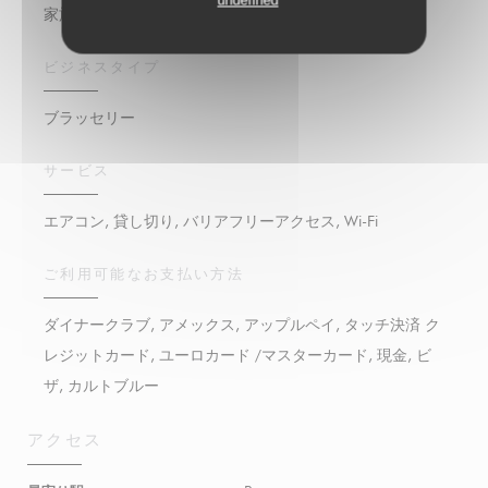
undefined
家族料理, シーフード, 新鮮な製品, 伝統料理, 自家製
ビジネスタイプ
ブラッセリー
サービス
エアコン, 貸し切り, バリアフリーアクセス, Wi-Fi
ご利用可能なお支払い方法
ダイナークラブ, アメックス, アップルペイ, タッチ決済 ク
レジットカード, ユーロカード /マスターカード, 現金, ビ
ザ, カルトブルー
アクセス