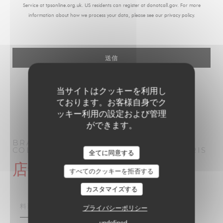
Service at
tpsonline.org.uk
. US residents can register at
donotcall.gov
. For more
information about how we process your data, please see our
privacy policy
.
当サイトはクッキーを利用し
ております。お客様自身でク
ッキー利用の設定および管理
ができます。
BRASSERIE PARISIENNE | LE GRAND
COLBERT | PARIS 1910
ブラッセリー
PARIS
全てに同意する
店舗情報
すべてのクッキーを拒否する
カスタマイズする
料理
プライバシーポリシー