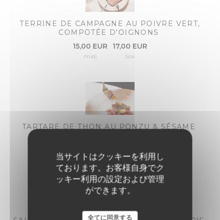
TERRINE DE CAMPAGNE AU POIVRE VERT,
COMPOTÉE D'OIGNONS
15,00 EUR
17,00 EUR
midi
Soir
TARTARE DE THON AU PONZU & SÉSAME
21,00 EUR
23,00 EUR
midi
Soir
当サイトはクッキーを利用し
ております。お客様自身でク
ッキー利用の設定および管理
ができます。
全てに同意する