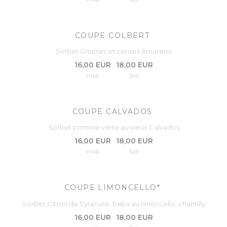
COUPE COLBERT
Sorbet Griottes et cerises Amarena
16,00 EUR
18,00 EUR
midi
Soir
COUPE CALVADOS
Sorbet pomme verte au vieux Calvados
16,00 EUR
18,00 EUR
midi
Soir
COUPE LIMONCELLO*
Sorbet Citron de Syracuse, baba au limoncello, chantilly
16,00 EUR
18,00 EUR