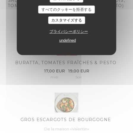
SALADE COLBERT (ROMAINE, ŒUF, ANCHOIS,
TOMATES CERISES & PAIN GRILLÉ AU PESTO)
すべてのクッキーを拒否する
18,00 EUR
20,00 EUR
midi
Soir
カスタマイズする
プライバシーポリシー
undefined
BURATTA, TOMATES FRAÎCHES & PESTO
17,00 EUR
19,00 EUR
midi
Soir
GROS ESCARGOTS DE BOURGOGNE
De la maison «Valentin»