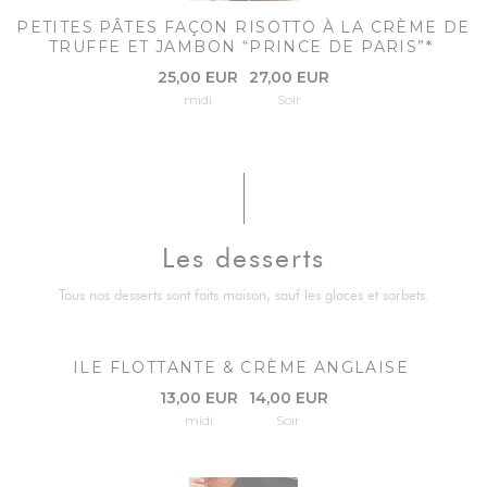
PETITES PÂTES FAÇON RISOTTO À LA CRÈME DE
TRUFFE ET JAMBON “PRINCE DE PARIS”*
25,00 EUR
27,00 EUR
midi
Soir
Les desserts
Tous nos desserts sont faits maison, sauf les glaces et sorbets.
ILE FLOTTANTE & CRÈME ANGLAISE
13,00 EUR
14,00 EUR
midi
Soir