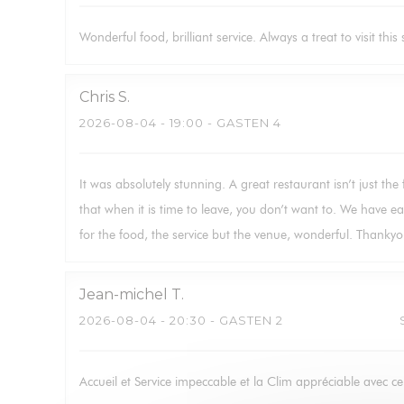
Wonderful food, brilliant service. Always a treat to visit this s
Chris
S
2026-08-04
- 19:00 - GASTEN 4
It was absolutely stunning. A great restaurant isn’t just the
that when it is time to leave, you don’t want to. We have ea
for the food, the service but the venue, wonderful. Thankyo
Jean-michel
T
2026-08-04
- 20:30 - GASTEN 2
Accueil et Service impeccable et la Clim appréciable avec ce