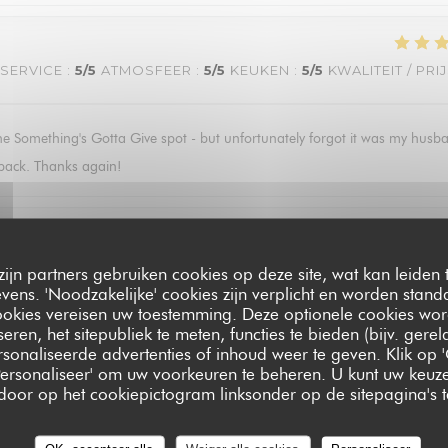
SERVICE
:
5
/5
ATMOSFEER
:
5
/5
KEUKEN
:
5
/5
KWALITEIT / PRI
he Something's Gotta Give spot - but unfortunately forgot it was my husb
e back. Thanks again!
SERVICE
:
4
/5
ATMOSFEER
:
4
/5
KEUKEN
:
3
/5
KWALITEIT / PRI
zijn partners gebruiken cookies op deze site, wat kan leiden
ens. 'Noodzakelijke' cookies zijn verplicht en worden standa
ookies vereisen uw toestemming. Deze optionele cookies wo
seren, het sitepubliek te meten, functies te bieden (bijv. gere
sonaliseerde advertenties of inhoud weer te geven. Klik op '
SERVICE
:
5
/5
ATMOSFEER
:
5
/5
KEUKEN
:
5
/5
KWALITEIT / PRI
 'Personaliseer' om uw voorkeuren te beheren. U kunt uw keu
 door op het cookiepictogram linksonder op de sitepagina's te