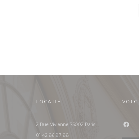
LOCATIE
VOLG
((opent in een nieuw
2 Rue Vivienne 75002 Paris
Face
01 42 86 87 88