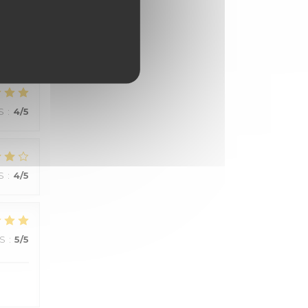
S
:
4
/5
S
:
4
/5
S
:
4
/5
JS
:
5
/5