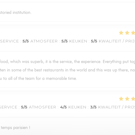
toried institution.
SERVICE
:
5
/5
ATMOSFEER
:
5
/5
KEUKEN
:
5
/5
KWALITEIT / PRI
 food, which was superb, it is the service, the experience. Everything put to
ten in some of the best restaurants in the world and this was up there, not
u to all of the team for a memorable time.
SERVICE
:
5
/5
ATMOSFEER
:
4
/5
KEUKEN
:
3
/5
KWALITEIT / PRIJ
 temps parisien !