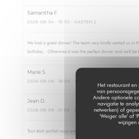
Samantha
F
2026-08-04
- 19:30 - GASTEN 2
We had a great dinner! The team very kindly seated us in t
birthday... Otherwise it was the perfect dinner and we'll b
Marie
S
2026-08-06
- 18:00 - GASTEN 2
Het restaurant en 
van persoonsgegev
Andere optionele c
Jean
D
navigatie te analy
netwerken) of geper
2026-08-06
- 21:00 - GASTEN 2
'Weiger alle' of
wijzigen
Tout était parfait nous avons passé une très bonne soirée