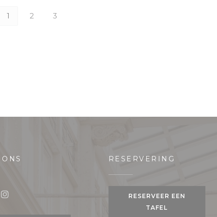
1
2
3
 ONS
RESERVERING
 venster))
RESERVEER EEN
book ((opent in een nieuw venster))
Instagram ((opent in een nieuw venster))
TAFEL