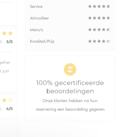
Service
Atmosfeer
Menu's
Kwaliteit/Prijs
JS
:
5
/5
gether
 just
100% gecertificeerde
beoordelingen
Onze klanten hebben na hun
S
:
4
/5
reservering een beoordeling gegeven