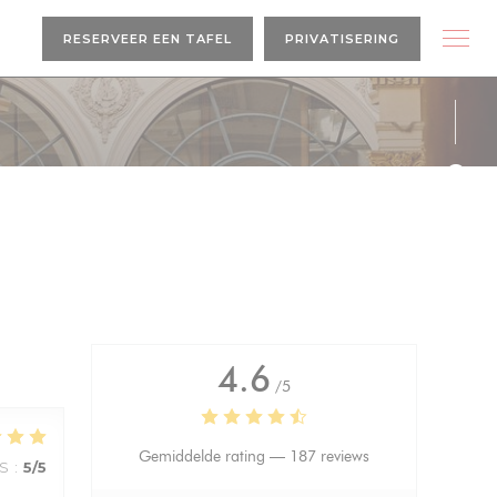
RESERVEER EEN TAFEL
PRIVATISERING
Face
Inst
4.6
/5
Gemiddelde rating —
187 reviews
JS
:
5
/5