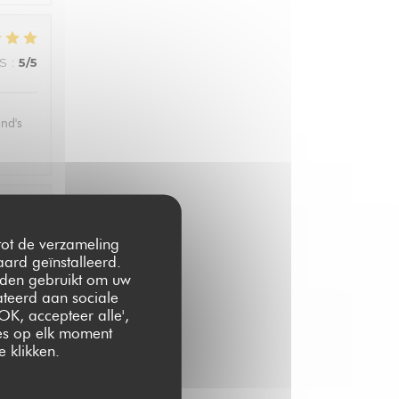
JS
:
5
/5
and's
JS
:
3
/5
 tot de verzameling
ard geïnstalleerd.
rden gebruikt om uw
lateerd aan sociale
OK, accepteer alle',
JS
:
5
/5
zes op elk moment
 klikken.