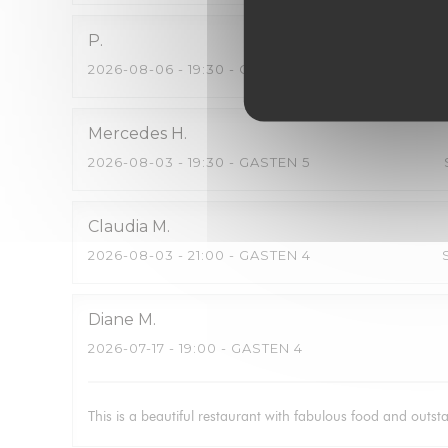
P
2026-08-06
- 19:30 - GASTEN 4
Mercedes
H
2026-08-03
- 19:30 - GASTEN 5
Claudia
M
2026-08-03
- 21:00 - GASTEN 4
Diane
M
2026-07-17
- 19:00 - GASTEN 4
This is a beautiful restaurant with fabulous food and outsta