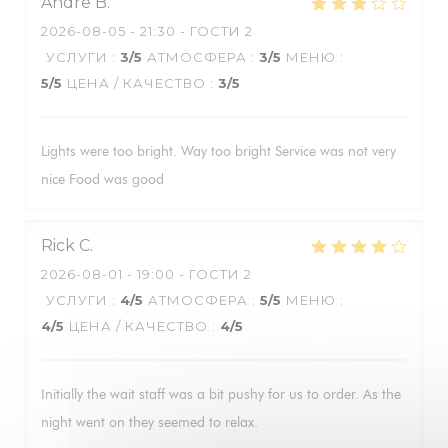
Andre
B
2026-08-05
- 21:30 - ГОСТИ 2
УСЛУГИ
:
3
/5
АТМОСФЕРА
:
3
/5
МЕНЮ
:
5
/5
ЦЕНА / КАЧЕСТВО
:
3
/5
Lights were too bright. Way too bright Service was not very
nice Food was good
Rick
C
2026-08-01
- 19:00 - ГОСТИ 2
УСЛУГИ
:
4
/5
АТМОСФЕРА
:
5
/5
МЕНЮ
:
4
/5
ЦЕНА / КАЧЕСТВО
:
4
/5
Initially the wait staff was a bit pushy for us to order. As the
night went on they seemed to relax.