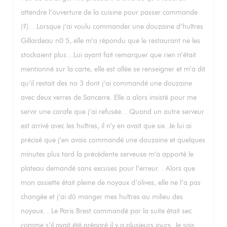
attendre l’ouverture de la cuisine pour passer commande
(?). . Lorsque j’ai voulu commander une douzaine d’huîtres
Gillardeau n0 5, elle m’a répondu que le restaurant ne les
stockaient plus…Lui ayant fait remarquer que rien n’était
mentionné sur la carte, elle est allée se renseigner et m’a dit
qu’il restait des no 3 dont j’ai commandé une douzaine
avec deux verres de Sancerre. Elle a alors insisté pour me
servir une carafe que j’ai refusée. . Quand un autre serveur
est arrivé avec les huîtres, il n’y en avait que six. Je lui ai
précisé que j’en avais commandé une douzaine et quelques
minutes plus tard la précédente serveuse m’a apporté le
plateau demandé sans excuses pour l’erreur. . Alors que
mon assiette était pleine de noyaux d’olives, elle ne l’a pas
changée et j’ai dû manger mes huîtres au milieu des
noyaux. . Le Paris Brest commandé par la suite était sec
comme s’il avait été préparé il y a plusieurs jours. Je sais