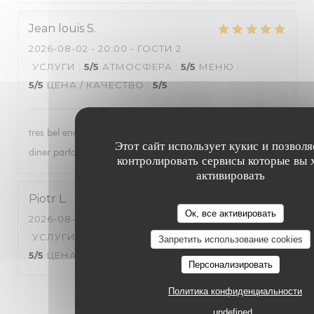
Jean louis
S
2026-08-02
- 20:00 - ГОСТИ 2
УСЛУГИ
:
5
/5
АТМОСФЕРА
:
5
/5
МЕНЮ
:
5
/5
ЦЕНА / КАЧЕСТВО
:
5
/5
tres bel endroit , personnel tres acceuillant et agreable , le
Этот сайт использует кукис и позволя
diner parfait . nous avons passé une tres bonne soirée .
контролировать сервисы которые вы 
активировать
Piotr
L
Ок, все активировать
2026-08-03
- 20:30 - ГОСТИ 2
УСЛУГИ
:
5
/5
АТМОСФЕРА
:
5
/5
МЕНЮ
:
Запретить использование cookies
5
/5
ЦЕНА / КАЧЕСТВО
:
5
/5
Персонализировать
Политика конфиденциальности
1
2
3
undefined