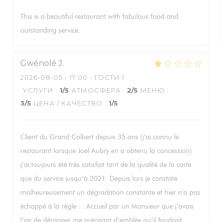
This is a beautiful restaurant with fabulous food and
outstanding service.
Gwénolé
J
2026-08-05
- 17:00 - ГОСТИ 1
УСЛУГИ
:
1
/5
АТМОСФЕРА
:
2
/5
МЕНЮ
:
3
/5
ЦЕНА / КАЧЕСТВО
:
1
/5
Client du Grand Colbert depuis 35 ans (j’ai connu le
restaurant lorsque Joël Aubry en a obtenu la concession)
j’ai toujours été très satisfait tant de la qualité de la carte
que du service jusqu’à 2021. Depuis lors je constate
malheureusement un dégradation constante et hier n’a pas
échappé à la règle : . Accueil par un Monsieur que j’avais
l’air de déranger me précisant d’emblée qu’il faudrait