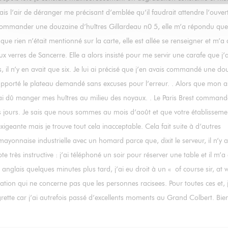
ais l’air de déranger me précisant d’emblée qu’il faudrait attendre l’ouver
 commander une douzaine d’huîtres Gillardeau n0 5, elle m’a répondu que
e rien n’était mentionné sur la carte, elle est allée se renseigner et m’a d
verres de Sancerre. Elle a alors insisté pour me servir une carafe que j’a
s, il n’y en avait que six. Je lui ai précisé que j’en avais commandé une do
pporté le plateau demandé sans excuses pour l’erreur. . Alors que mon as
 j’ai dû manger mes huîtres au milieu des noyaux. . Le Paris Brest comman
eurs jours. Je sais que nous sommes au mois d’août et que votre établisseme
xigeante mais je trouve tout cela inacceptable. Cela fait suite à d’autres
onnaise industrielle avec un homard parce que, dixit le serveur, il n’y a
très instructive : j’ai téléphoné un soir pour réserver une table et il m’a 
anglais quelques minutes plus tard, j’ai eu droit à un « of course sir, at 
tion qui ne concerne pas que les personnes racisees. Pour toutes ces et, j
egrette car j’ai autrefois passé d’excellents moments au Grand Colbert. Bie