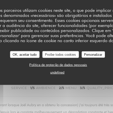
s parceiros utilizam cookies neste site, o que pode implica
es denominados «necessários» são obrigatórios e instalados
requerem seu consentimento. Esses cookies opcionais serve
SERVICE
:
4
/5
AMBIENCE
:
4
/5
MENU
:
5
/5
QUALITY_PRIC
a audiência do site, oferecer funcionalidades (por exempl
 exibir publicidade ou conteúdos personalizados. Clique em '
Personalizar' para gerenciar suas preferências. Você pode alt
clicando no ícone de cookie no canto inferior esquerdo da
SERVICE
:
5
/5
AMBIENCE
:
5
/5
MENU
:
5
/5
QUALITY_PRI
OK, aceitar tudo
Proíbe todos cookies
Personalizar
nding service.
Política de proteção de dados pessoais
undefined
SERVICE
:
1
/5
AMBIENCE
:
2
/5
MENU
:
3
/5
QUALITY_PRI
ant lorsque Joël Aubry en a obtenu la concession) j’ai toujours été très sa
. Depuis lors je constate malheureusement un dégradation constante et hie