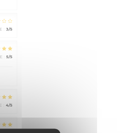
E
:
3
/5
CE
:
5
/5
E
:
4
/5
E
:
4
/5