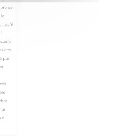
ture de
 le
it qu’il
i
uzaine
siette
dé par
nt
vait
été
what
’ai
n à