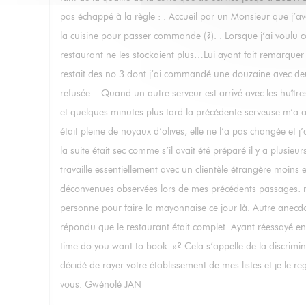
pas échappé à la règle : . Accueil par un Monsieur que j’av
la cuisine pour passer commande (?). . Lorsque j’ai voulu
restaurant ne les stockaient plus…Lui ayant fait remarquer qu
restait des no 3 dont j’ai commandé une douzaine avec deux 
refusée. . Quand un autre serveur est arrivé avec les huître
et quelques minutes plus tard la précédente serveuse m’a a
était pleine de noyaux d’olives, elle ne l’a pas changée et
la suite était sec comme s’il avait été préparé il y a plusi
travaille essentiellement avec un clientèle étrangère moins e
déconvenues observées lors de mes précédents passages: may
personne pour faire la mayonnaise ce jour là. Autre anecdote 
répondu que le restaurant était complet. Ayant réessayé en 
time do you want to book »? Cela s’appelle de la discrimina
décidé de rayer votre établissement de mes listes et je le r
vous. Gwénolé JAN