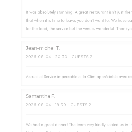
It was absolutely stunning. A great restaurant isn’t just the
that when it is time to leave, you don’t want to. We have ea
for the food, the service but the venue, wonderful. Thankyo
Jean-michel
T
2026-08-04
- 20:30 - GUESTS 2
Accueil et Service impeccable et la Clim appréciable avec ce
Samantha
F
2026-08-04
- 19:30 - GUESTS 2
We had a great dinner! The team very kindly seated us in t