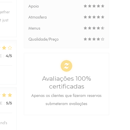
Apoio
gether
Atmosfera
 just
Menus
Qualidade/Preço
E
:
4
/5
Avaliações 100%
certificadas
Apenas os clientes que fizeram reservas
CE
:
5
/5
submeteram avaliações
and's