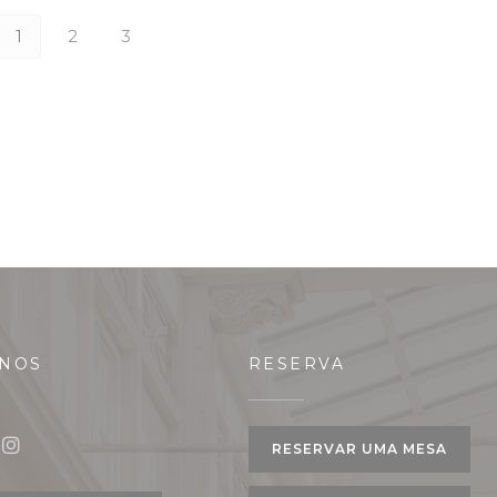
1
2
3
-NOS
RESERVA
ela))
RESERVAR UMA MESA
book ((abre numa nova janela))
Instagram ((abre numa nova janela))