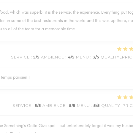
 food, which was superb, it is the service, the experience. Everything put to
ten in some of the best restaurants in the world and this was up there, not
u to all of the team for a memorable time.
SERVICE
:
5
/5
AMBIENCE
:
4
/5
MENU
:
3
/5
QUALITY_PRIC
 temps parisien !
SERVICE
:
5
/5
AMBIENCE
:
5
/5
MENU
:
5
/5
QUALITY_PRI
he Something's Gotta Give spot - but unfortunately forgot it was my husb