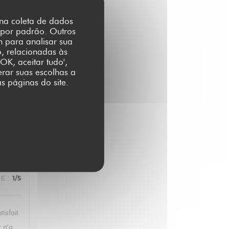
r na coleta de dados
 por padrão. Outros
m para analisar sua
E
:
4
/5
o, relacionadas às
OK, aceitar tudo',
erar suas escolhas a
s páginas do site.
CE
:
5
/5
CE
:
1
/5
tisfait
r n’a