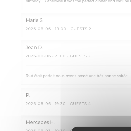
birthday... Otherwise it was the perfect dinner and we'll b
Marie
S
2026-08-06
- 18:00 - GUESTS 2
Jean
D
2026-08-06
- 21:00 - GUESTS 2
Tout était parfait nous avons passé une très bonne soirée
P
2026-08-06
- 19:30 - GUESTS 4
Mercedes
H
2026-08-03
- 19:30 - GUESTS 5