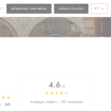
PT
TO
RESERVAR UMA MESA
PRIVATIZAÇÃO
 JANELA))
Face
Inst
4.6
/5
Avaliação média —
187 avaliações
CE
:
5
/5