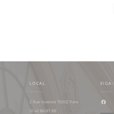
LOCAL
SIGA
((abre numa nova jan
2 Rue Vivienne 75002 Paris
Face
01 42 86 87 88