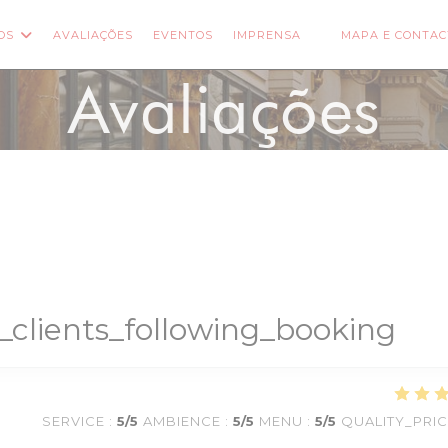
OS
AVALIAÇÕES
EVENTOS
IMPRENSA
MAPA E CONTAC
 NUMA NOVA JANELA))
((ABRE NUMA NOVA
Avaliações
_clients_following_booking
SERVICE
:
5
/5
AMBIENCE
:
5
/5
MENU
:
5
/5
QUALITY_PRI